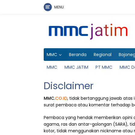
MENU
Langsung
ke
konten
MMC
Beranda
Regional
Bojone
MMC
MMC JATIM
PT MMC
MMC D
Disclaimer
MMC.
CO.ID
, tidak bertanggung jawab atas
surat pembaca atau komentar terhadap be
Pembaca yang hendak memberikan opini d
agama, ras dan antar-golongan (SARA), t
kotor, tidak menggunakan nickname atau