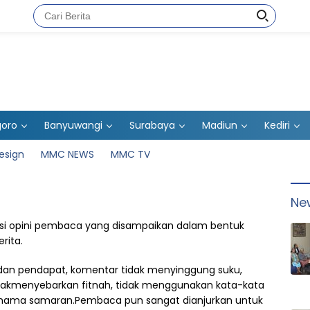
goro
Banyuwangi
Surabaya
Madiun
Kediri
esign
MMC NEWS
MMC TV
Ne
 isi opini pembaca yang disampaikan dalam bentuk
rita.
an pendapat, komentar tidak menyinggung suku,
idakmenyebarkan fitnah, tidak menggunakan kata-kata
 nama samaran.Pembaca pun sangat dianjurkan untuk