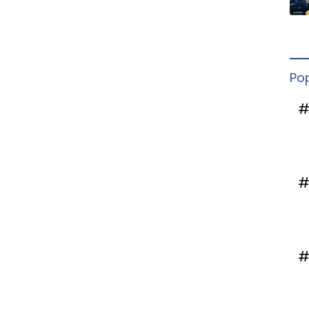
Po
#
#
#