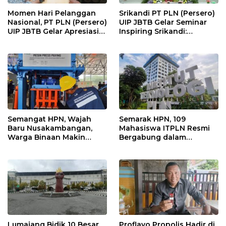
Momen Hari Pelanggan
Srikandi PT PLN (Persero)
Nasional, PT PLN (Persero)
UIP JBTB Gelar Seminar
UIP JBTB Gelar Apresiasi
Inspiring Srikandi:
Kebangsaan dan Berbagi
Pencegahan Kekerasan
Kebahagiaan Bersama
Terhadap Perempuan dan
Keluarga Veteran dengan
Anak dalam Menghadapi
YBM PT PLN
Transformasi Energi
Semangat HPN, Wajah
Semarak HPN, 109
Baru Nusakambangan,
Mahasiswa ITPLN Resmi
Warga Binaan Makin
Bergabung dalam
Berdaya dengan FABA
Program Ikatan Kerja PLN
Lumajang Bidik 10 Besar
Proflavo Propolis Hadir di