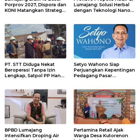
Porprov 2027, Dispora dan
Lumajang: Solusi Herbal
KONI Matangkan Strategi
dengan Teknologi Nano
Pembinaan Atlet
untuk Kesehatan
Masyarakat
PT. STT Diduga Nekat
Setyo Wahono Siap
Beroperasi Tanpa Izin
Perjuangkan Kepentingan
Lengkap, Satpol PP Hanya
Pedagang Pasar
‘Pura-Pura Tegas?
Bojonegoro
BPBD Lumajang
Pertamina Retail Ajak
Intensifkan Droping Air
Warga Desa Kutorenon