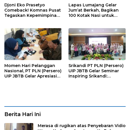
Djoni Eko Prasetyo
Lapas Lumajang Gelar
Comeback! Komnas Pusat
Jum’at Berkah, Bagikan
Tegaskan Kepemimpinan
100 Kotak Nasi untuk
Baru LP-KPK Lamongan
Warga Sekitar
Momen Hari Pelanggan
Srikandi PT PLN (Persero)
Nasional, PT PLN (Persero)
UIP JBTB Gelar Seminar
UIP JBTB Gelar Apresiasi
Inspiring Srikandi:
Kebangsaan dan Berbagi
Pencegahan Kekerasan
Kebahagiaan Bersama
Terhadap Perempuan dan
Keluarga Veteran dengan
Anak dalam Menghadapi
YBM PT PLN
Transformasi Energi
Berita Hari Ini
Merasa di rugikan atas Penyebaran Vidio