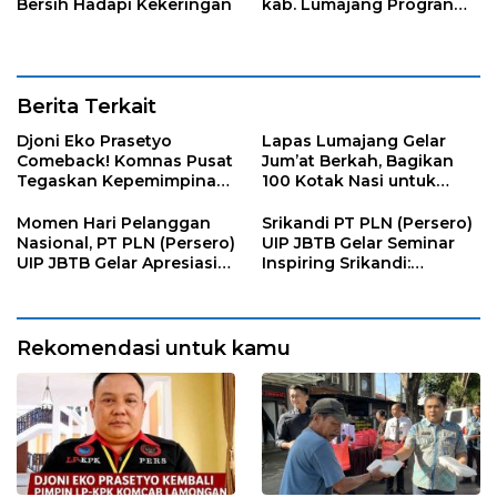
Bersih Hadapi Kekeringan
kab. Lumajang Progran
Bebas Stunting dan
Tanggap Keadaan Gawat
Darurat
Berita Terkait
Djoni Eko Prasetyo
Lapas Lumajang Gelar
Comeback! Komnas Pusat
Jum’at Berkah, Bagikan
Tegaskan Kepemimpinan
100 Kotak Nasi untuk
Baru LP-KPK Lamongan
Warga Sekitar
Momen Hari Pelanggan
Srikandi PT PLN (Persero)
Nasional, PT PLN (Persero)
UIP JBTB Gelar Seminar
UIP JBTB Gelar Apresiasi
Inspiring Srikandi:
Kebangsaan dan Berbagi
Pencegahan Kekerasan
Kebahagiaan Bersama
Terhadap Perempuan dan
Keluarga Veteran dengan
Anak dalam Menghadapi
YBM PT PLN
Transformasi Energi
Rekomendasi untuk kamu