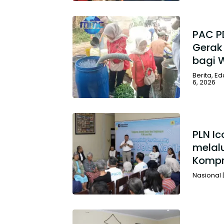
PAC P
Gerak 
bagi 
Berita
,
Ed
6, 2026
PLN Ic
melal
Kompr
Nasional