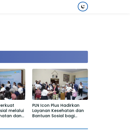
Perkuat
PLN Icon Plus Hadirkan
ial melalui
Layanan Kesehatan dan
hatan dan
Bantuan Sosial bagi
rehensif
Lansia di Rumah Belas
i Malang
Kasih Malang