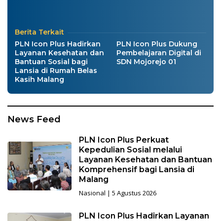
Berita Terkait
PLN Icon Plus Hadirkan
PLN Icon Plus Dukung
Layanan Kesehatan dan
Pembelajaran Digital di
Bantuan Sosial bagi
SDN Mojorejo 01
Lansia di Rumah Belas
Kasih Malang
KORAN
News Feed
MMC
PLN Icon Plus Perkuat
|
Kepedulian Sosial melalui
MMC
Layanan Kesehatan dan Bantuan
|
Komprehensif bagi Lansia di
MMC
Malang
NEWS
Nasional
|
5 Agustus 2026
PLN Icon Plus Hadirkan Layanan