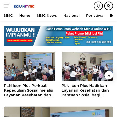
MMC
Home
MMC News
Nasional
Peristiwa
Edu
Langsung
ke
konten
«
»
PLN Icon Plus Hadirkan
PLN Icon Plus Perkuat
Layanan Kesehatan dan
Kepedulian Sosial melalui
Bantuan Sosial bagi
Layanan Kesehatan dan
Lansia di Rumah Belas
Bantuan Komprehensif
Kasih Malang
bagi Lansia di Malang