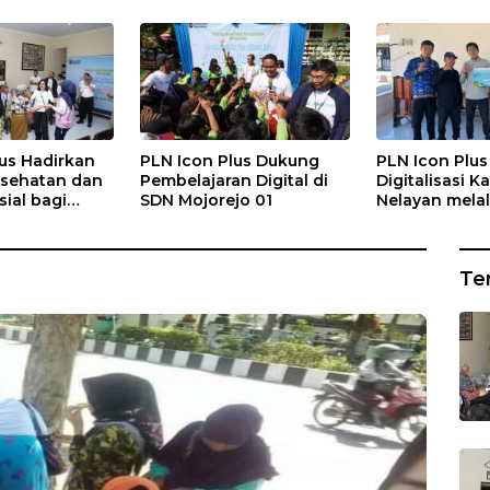
us Hadirkan
PLN Icon Plus Dukung
PLN Icon Plu
sehatan dan
Pembelajaran Digital di
Digitalisasi 
ial bagi
SDN Mojorejo 01
Nelayan melal
Rumah Belas
Gratis di Des
ng
Rajatama
Te