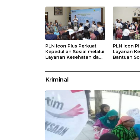
PLN Icon Plus Perkuat
PLN Icon Pl
Kepedulian Sosial melalui
Layanan Ke
Layanan Kesehatan dan
Bantuan Sos
Bantuan Komprehensif
Lansia di 
bagi Lansia di Malang
Kasih Mala
Kriminal