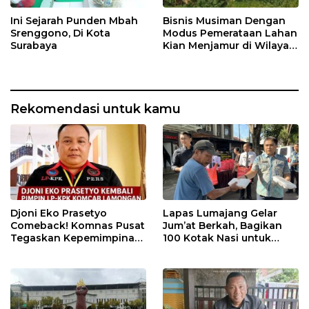
Ini Sejarah Punden Mbah
Bisnis Musiman Dengan
Srenggono, Di Kota
Modus Pemerataan Lahan
Surabaya
Kian Menjamur di Wilayah
Sugihwaras
Rekomendasi untuk kamu
Djoni Eko Prasetyo
Lapas Lumajang Gelar
Comeback! Komnas Pusat
Jum’at Berkah, Bagikan
Tegaskan Kepemimpinan
100 Kotak Nasi untuk
Baru LP-KPK Lamongan
Warga Sekitar