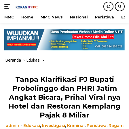
MMC
Home
MMC News
Nasional
Peristiwa
Edu
Langsung
ke
konten
Beranda
Edukasi
Tanpa Klarifikasi PJ Bupati
Probolinggo dan PHRI Jatim
Angkat Bicara, Prihal Viral nya
Hotel dan Restoran Kemplang
Pajak 8 Miliar
admin
-
Edukasi
,
Investigasi
,
Kriminal
,
Peristiwa
,
Ragam