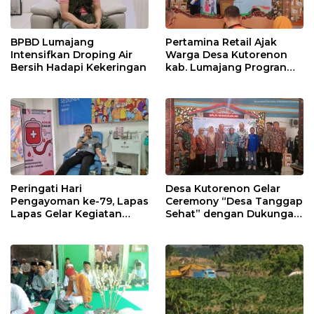
BPBD Lumajang
Pertamina Retail Ajak
Intensifkan Droping Air
Warga Desa Kutorenon
Bersih Hadapi Kekeringan
kab. Lumajang Progran
Bebas Stunting dan
Tanggap Keadaan Gawat
Darurat
Peringati Hari
Desa Kutorenon Gelar
Pengayoman ke-79, Lapas
Ceremony “Desa Tanggap
Lapas Gelar Kegiatan
Sehat” dengan Dukungan
Donor Darah bersama
Pertamina Retail
DWP Lapas Lumajang