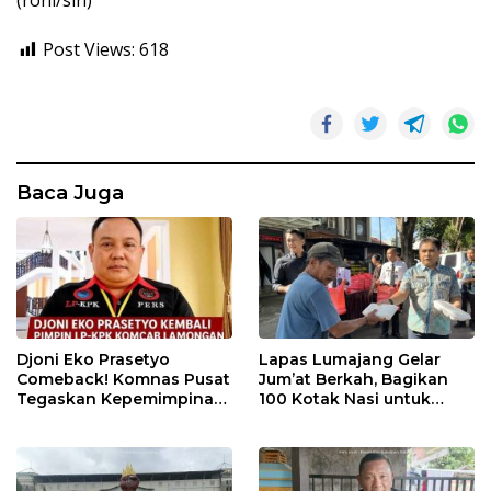
(roni/sin)
Post Views:
618
Baca Juga
Djoni Eko Prasetyo
Lapas Lumajang Gelar
Comeback! Komnas Pusat
Jum’at Berkah, Bagikan
Tegaskan Kepemimpinan
100 Kotak Nasi untuk
Baru LP-KPK Lamongan
Warga Sekitar