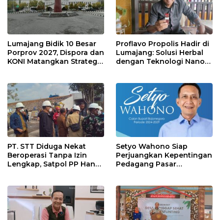
Lumajang Bidik 10 Besar
Proflavo Propolis Hadir di
Porprov 2027, Dispora dan
Lumajang: Solusi Herbal
KONI Matangkan Strategi
dengan Teknologi Nano
Pembinaan Atlet
untuk Kesehatan
Masyarakat
PT. STT Diduga Nekat
Setyo Wahono Siap
Beroperasi Tanpa Izin
Perjuangkan Kepentingan
Lengkap, Satpol PP Hanya
Pedagang Pasar
‘Pura-Pura Tegas?
Bojonegoro