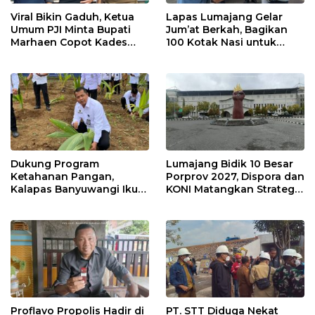
Viral Bikin Gaduh, Ketua
Lapas Lumajang Gelar
Umum PJI Minta Bupati
Jum’at Berkah, Bagikan
Marhaen Copot Kades
100 Kotak Nasi untuk
Sukorejo
Warga Sekitar
Dukung Program
Lumajang Bidik 10 Besar
Ketahanan Pangan,
Porprov 2027, Dispora dan
Kalapas Banyuwangi Ikuti
KONI Matangkan Strategi
Penanaman Bibit Pohon
Pembinaan Atlet
Kelapa Serentak di SAE
Ngajum
Proflavo Propolis Hadir di
PT. STT Diduga Nekat