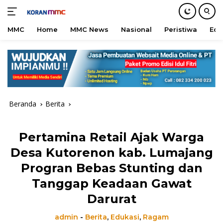
MMC
Home
MMC News
Nasional
Peristiwa
Edu
Langsung
ke
konten
Beranda
Berita
Pertamina Retail Ajak Warga
Desa Kutorenon kab. Lumajang
Progran Bebas Stunting dan
Tanggap Keadaan Gawat
Darurat
admin
-
Berita
,
Edukasi
,
Ragam