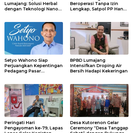
Lumajang: Solusi Herbal
Beroperasi Tanpa Izin
dengan Teknologi Nano
Lengkap, Satpol PP Hanya
untuk Kesehatan
‘Pura-Pura Tegas?
Masyarakat
Setyo Wahono Siap
BPBD Lumajang
Perjuangkan Kepentingan
Intensifkan Droping Air
Pedagang Pasar
Bersih Hadapi Kekeringan
Bojonegoro
Peringati Hari
Desa Kutorenon Gelar
Pengayoman ke-79, Lapas
Ceremony “Desa Tanggap