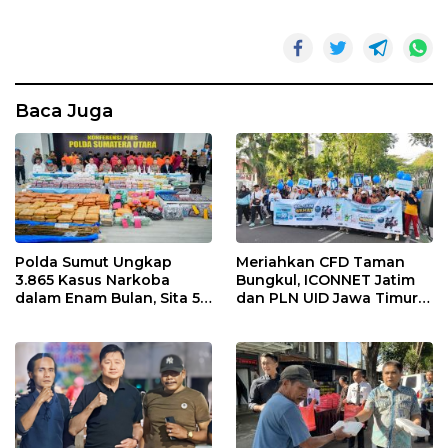
Baca Juga
Polda Sumut Ungkap
Meriahkan CFD Taman
3.865 Kasus Narkoba
Bungkul, ICONNET Jatim
dalam Enam Bulan, Sita 5,3
dan PLN UID Jawa Timur
Ton Barang Bukti
Hadirkan Gratis Instalasi
dan Tawarkan Diskon
Tambah Daya Listrik 50
Persen