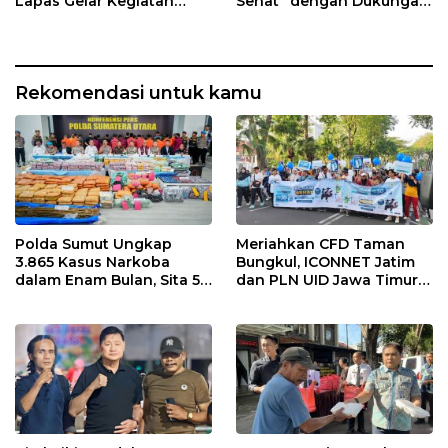
Lapas Gelar Kegiatan
Sehat” dengan Dukungan
Donor Darah bersama
Pertamina Retail
DWP Lapas Lumajang
Rekomendasi untuk kamu
Polda Sumut Ungkap
Meriahkan CFD Taman
3.865 Kasus Narkoba
Bungkul, ICONNET Jatim
dalam Enam Bulan, Sita 5,3
dan PLN UID Jawa Timur
Ton Barang Bukti
Hadirkan Gratis Instalasi
dan Tawarkan Diskon
Tambah Daya Listrik 50
Persen