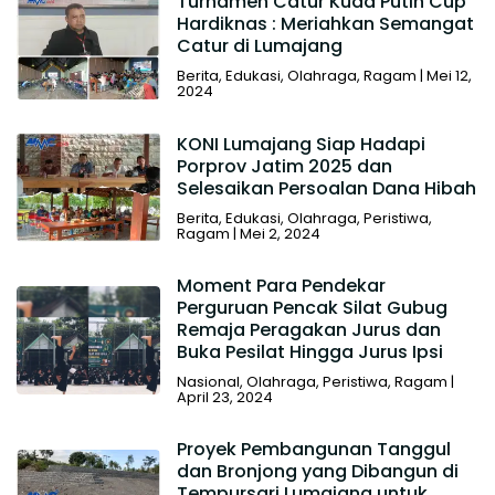
Turnamen Catur Kuda Putih Cup
Hardiknas : Meriahkan Semangat
Catur di Lumajang
Berita
,
Edukasi
,
Olahraga
,
Ragam
|
Mei 12,
2024
KONI Lumajang Siap Hadapi
Porprov Jatim 2025 dan
Selesaikan Persoalan Dana Hibah
Berita
,
Edukasi
,
Olahraga
,
Peristiwa
,
Ragam
|
Mei 2, 2024
Moment Para Pendekar
Perguruan Pencak Silat Gubug
Remaja Peragakan Jurus dan
Buka Pesilat Hingga Jurus Ipsi
Nasional
,
Olahraga
,
Peristiwa
,
Ragam
|
April 23, 2024
Proyek Pembangunan Tanggul
dan Bronjong yang Dibangun di
Tempursari Lumajang untuk