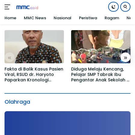
Home
MMC News
Nasional
Peristiwa
Ragam
Net
Langsung
ke
konten
«
»
Fakta di Balik Kasus Pasien
Diduga Melaju Kencang,
Viral, RSUD dr. Haryoto
Pelajar SMP Tabrak Ibu
Paparkan Kronologi
Pengantar Anak Sekolah di
Berdasarkan Rekam Medis
Gedangmas
Olahraga