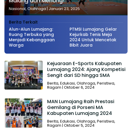
Malang dan Menang!
Nasional
,
Olahraga
|
Januari 23, 2025
Berita Terkait
Alun-Alun Lumajang:
PTMSI Lumajang Gelar
Ruang Terbuka yang
Kejurkab Tenis Meja
Menjadi Kebanggaan
2024 Untuk Mencetak
Warga
Bibit Juara
Kejuaraan E-Sports Kabupaten
Lumajang 2024: Ajang Kompetisi
Sengit dari SD hingga SMA
Berita
,
Edukasi
,
Olahraga
,
Peristiwa
,
Ragam
|
Oktober 6, 2024
MAN Lumajang Raih Prestasi
Gemilang di Porseni MA
Kabupaten Lumajang 2024
Berita
,
Edukasi
,
Olahraga
,
Peristiwa
,
Ragam
|
Oktober 5, 2024