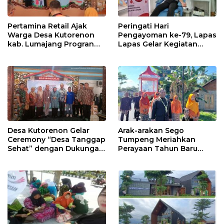
Pertamina Retail Ajak
Peringati Hari
Warga Desa Kutorenon
Pengayoman ke-79, Lapas
kab. Lumajang Progran
Lapas Gelar Kegiatan
Bebas Stunting dan
Donor Darah bersama
Tanggap Keadaan Gawat
DWP Lapas Lumajang
Darurat
Desa Kutorenon Gelar
Arak-arakan Sego
Ceremony “Desa Tanggap
Tumpeng Meriahkan
Sehat” dengan Dukungan
Perayaan Tahun Baru
Pertamina Retail
Islam di Desa Tumpeng