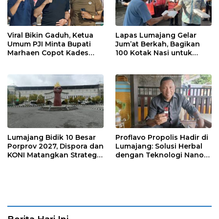
Viral Bikin Gaduh, Ketua
Lapas Lumajang Gelar
Umum PJI Minta Bupati
Jum’at Berkah, Bagikan
Marhaen Copot Kades
100 Kotak Nasi untuk
Sukorejo
Warga Sekitar
Lumajang Bidik 10 Besar
Proflavo Propolis Hadir di
Porprov 2027, Dispora dan
Lumajang: Solusi Herbal
KONI Matangkan Strategi
dengan Teknologi Nano
Pembinaan Atlet
untuk Kesehatan
Masyarakat