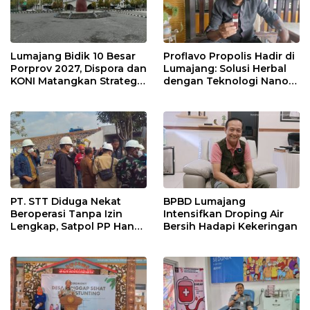
Lumajang Bidik 10 Besar
Proflavo Propolis Hadir di
Porprov 2027, Dispora dan
Lumajang: Solusi Herbal
KONI Matangkan Strategi
dengan Teknologi Nano
Pembinaan Atlet
untuk Kesehatan
Masyarakat
PT. STT Diduga Nekat
BPBD Lumajang
Beroperasi Tanpa Izin
Intensifkan Droping Air
Lengkap, Satpol PP Hanya
Bersih Hadapi Kekeringan
‘Pura-Pura Tegas?