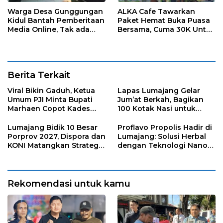
Warga Desa Gunggungan
ALKA Cafe Tawarkan
Kidul Bantah Pemberitaan
Paket Hemat Buka Puasa
Media Online, Tak ada
Bersama, Cuma 30K Untuk
Pungli disini
2 Orang
Berita Terkait
Viral Bikin Gaduh, Ketua
Lapas Lumajang Gelar
Umum PJI Minta Bupati
Jum’at Berkah, Bagikan
Marhaen Copot Kades
100 Kotak Nasi untuk
Sukorejo
Warga Sekitar
Lumajang Bidik 10 Besar
Proflavo Propolis Hadir di
Porprov 2027, Dispora dan
Lumajang: Solusi Herbal
KONI Matangkan Strategi
dengan Teknologi Nano
Pembinaan Atlet
untuk Kesehatan
Masyarakat
Rekomendasi untuk kamu