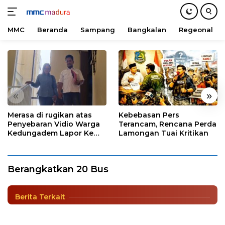
MMC
Beranda
Sampang
Bangkalan
Regeonal
Langsung
ke
konten
«
»
Merasa di rugikan atas
Kebebasan Pers
Penyebaran Vidio Warga
Terancam, Rencana Perda
Kedungadem Lapor Ke
Lamongan Tuai Kritikan
Polres Bojonegoro
Bupati Sidoarjo Berangkatkan 20 Bus
Mudik Gratis
Berangkatkan 20 Bus
Berita
|
29 April 2022
Berita Terkait