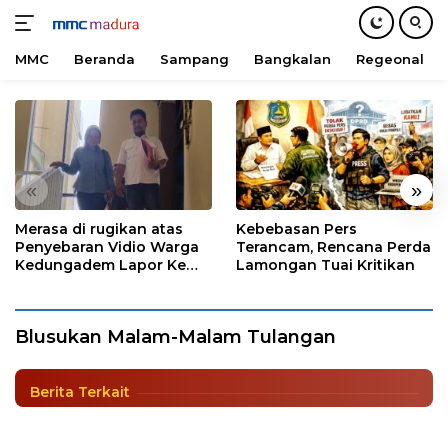
MMC
Beranda
Sampang
Bangkalan
Regeonal
Langsung
ke
konten
«
»
Merasa di rugikan atas
Kebebasan Pers
Penyebaran Vidio Warga
Blusukan Malam-Malam di Tulangan,
Terancam, Rencana Perda
Kedungadem Lapor Ke
Lamongan Tuai Kritikan
Bupati Gus Muhdlor Pastikan Bantu
Polres Bojonegoro
Perbaiki Rumah Korban Terdampak
Angin Kencang
Blusukan Malam-Malam Tulangan
Berita
|
7 April 2022
Berita Terkait