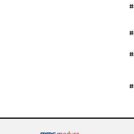
#
#
#
#