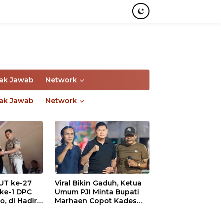
ak Jawab
Network
ak Jawab
Network
UT ke-27
Viral Bikin Gaduh, Ketua
 ke-1 DPC
Umum PJI Minta Bupati
, di Hadiri
Marhaen Copot Kades
tawan
Sukorejo