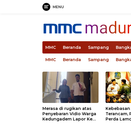
MENU
Langsung
ke
konten
MMC
Beranda
Sampang
Bangk
MMC
Beranda
Sampang
Bangk
Merasa di rugikan atas
Kebebasan 
Penyebaran Vidio Warga
Terancam, 
Kedungadem Lapor Ke
Perda Lamo
Kesiagaan Penuh PLN Ja
Polres Bojonegoro
Kritikan