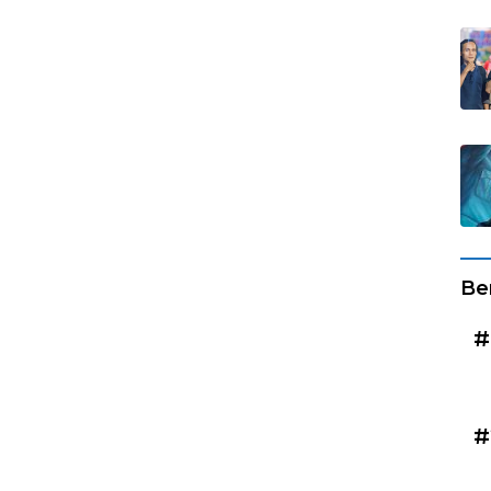
Be
#
#