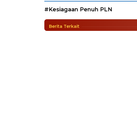
Momen Libur Lebaran
#Kesiagaan Penuh PLN
Berita
|
4 Mei 2022
Berita Terkait