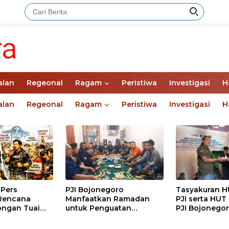
alan
Regeonal
Ragam
Peristiwa
Investigasi
H
alan
Regeonal
Ragam
Peristiwa
Investigasi
H
Pers
PJI Bojonegoro
Tasyakuran H
Rencana
Manfaatkan Ramadan
PJI serta HUT
ngan Tuai
untuk Penguatan
PJI Bojonegoro
ga Keandalan Listrik di
Organisasi dan
Puluhan War
Kebersamaan