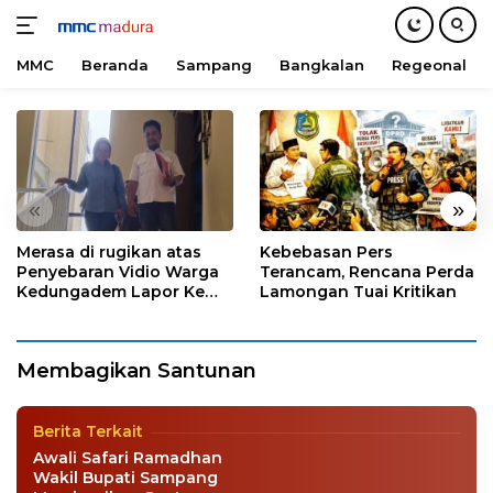
MMC
Beranda
Sampang
Bangkalan
Regeonal
Langsung
ke
konten
«
»
Merasa di rugikan atas
Kebebasan Pers
Penyebaran Vidio Warga
Terancam, Rencana Perda
Kedungadem Lapor Ke
Lamongan Tuai Kritikan
Polres Bojonegoro
Wakil Bupati Sampang Membagikan
Santunan Anak Yatim Dan Kaum Dhuafa
Membagikan Santunan
Sampang
|
7 April 2022
Berita Terkait
Awali Safari Ramadhan
Wakil Bupati Sampang