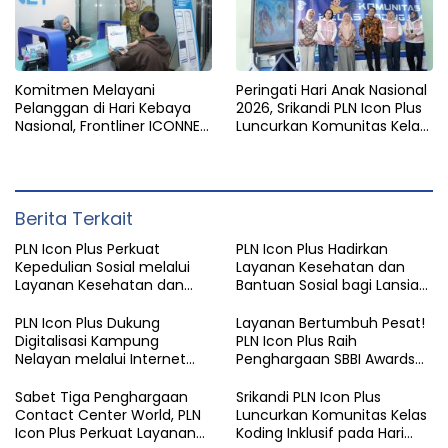
Komitmen Melayani
Peringati Hari Anak Nasional
Pelanggan di Hari Kebaya
2026, Srikandi PLN Icon Plus
Nasional, Frontliner ICONNET
Luncurkan Komunitas Kelas
Tampilkan Layanan Prima
Coding Inklusif
dengan Sentuhan Budaya
Berkelanjutan.
Berita Terkait
PLN Icon Plus Perkuat
PLN Icon Plus Hadirkan
Kepedulian Sosial melalui
Layanan Kesehatan dan
Layanan Kesehatan dan
Bantuan Sosial bagi Lansia
Bantuan Komprehensif bagi
di Rumah Belas Kasih
Lansia di Malang
Malang
PLN Icon Plus Dukung
Layanan Bertumbuh Pesat!
Digitalisasi Kampung
PLN Icon Plus Raih
Nelayan melalui Internet
Penghargaan SBBI Awards
Gratis di Desa Nelayan
2026
Rajatama
Sabet Tiga Penghargaan
Srikandi PLN Icon Plus
Contact Center World, PLN
Luncurkan Komunitas Kelas
Icon Plus Perkuat Layanan
Koding Inklusif pada Hari