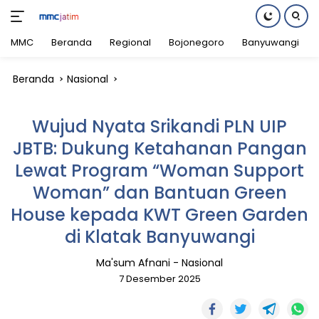
MMC
Beranda
Regional
Bojonegoro
Banyuwangi
Langsung
Beranda
Nasional
ke
konten
Wujud Nyata Srikandi PLN UIP
JBTB: Dukung Ketahanan Pangan
Lewat Program “Woman Support
Woman” dan Bantuan Green
House kepada KWT Green Garden
di Klatak Banyuwangi
Ma'sum Afnani
-
Nasional
7 Desember 2025