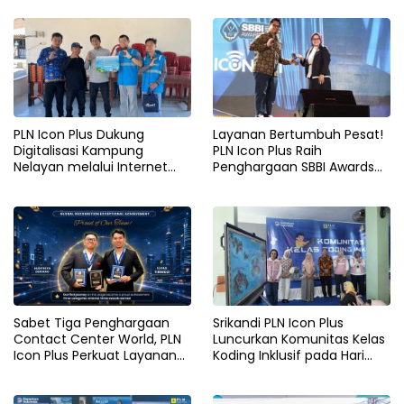
Lansia di Malang
Malang
PLN Icon Plus Dukung
Layanan Bertumbuh Pesat!
Digitalisasi Kampung
PLN Icon Plus Raih
Nelayan melalui Internet
Penghargaan SBBI Awards
Gratis di Desa Nelayan
2026
Rajatama
Sabet Tiga Penghargaan
Srikandi PLN Icon Plus
Contact Center World, PLN
Luncurkan Komunitas Kelas
Icon Plus Perkuat Layanan
Koding Inklusif pada Hari
Pelanggan melalui Contact
Anak Nasional
Center ICONNET