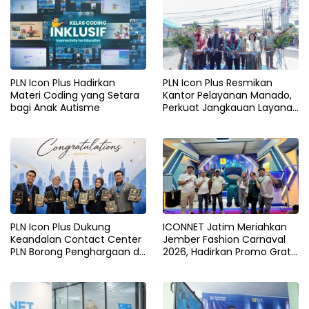
PLN Icon Plus Hadirkan
PLN Icon Plus Resmikan
Materi Coding yang Setara
Kantor Pelayanan Manado,
bagi Anak Autisme
Perkuat Jangkauan Layanan
di Sulawesi Utara
PLN Icon Plus Dukung
ICONNET Jatim Meriahkan
Keandalan Contact Center
Jember Fashion Carnaval
PLN Borong Penghargaan di
2026, Hadirkan Promo Gratis
CCW 2026
Instalasi dan Pengalaman
Digital Interaktif