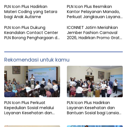
Pelanggan melalui Contact
Anak Nasional
Center ICONNET
PLN Icon Plus Hadirkan
PLN Icon Plus Resmikan
Materi Coding yang Setara
Kantor Pelayanan Manado,
bagi Anak Autisme
Perkuat Jangkauan Layanan
di Sulawesi Utara
PLN Icon Plus Dukung
ICONNET Jatim Meriahkan
Keandalan Contact Center
Jember Fashion Carnaval
PLN Borong Penghargaan di
2026, Hadirkan Promo Gratis
CCW 2026
Instalasi dan Pengalaman
Digital Interaktif
Rekomendasi untuk kamu
PLN Icon Plus Perkuat
PLN Icon Plus Hadirkan
Kepedulian Sosial melalui
Layanan Kesehatan dan
Layanan Kesehatan dan
Bantuan Sosial bagi Lansia
Bantuan Komprehensif bagi
di Rumah Belas Kasih
Lansia di Malang
Malang