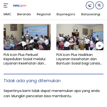
MMC
Beranda
Regional
Bojonegoro
Banyuwangi
Langsung
ke
konten
«
»
PLN Icon Plus Perkuat
PLN Icon Plus Hadirkan
Kepedulian Sosial melalui
Layanan Kesehatan dan
Layanan Kesehatan dan
Bantuan Sosial bagi Lansia
Bantuan Komprehensif bagi
di Rumah Belas Kasih
Lansia di Malang
Malang
Tidak ada yang ditemukan
Sepertinya kami tidak dapat menemukan apa yang anda
cari. Mungkin pencarian bisa membantu.