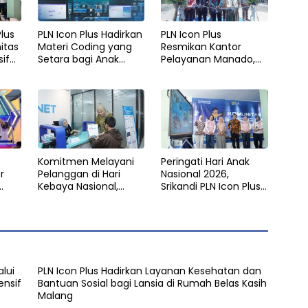
Plus
PLN Icon Plus Hadirkan
PLN Icon Plus
itas
Materi Coding yang
Resmikan Kantor
sif
Setara bagi Anak
Pelayanan Manado,
Autisme
Perkuat Jangkauan
Layanan di Sulawesi
Utara
Komitmen Melayani
Peringati Hari Anak
r
Pelanggan di Hari
Nasional 2026,
Kebaya Nasional,
Srikandi PLN Icon Plus
romo
Frontliner ICONNET
Luncurkan Komunitas
an
Tampilkan Layanan
Kelas Coding Inklusif
al
Prima dengan
Berkelanjutan.
Sentuhan Budaya
alui
PLN Icon Plus Hadirkan Layanan Kesehatan dan
nsif
Bantuan Sosial bagi Lansia di Rumah Belas Kasih
Malang