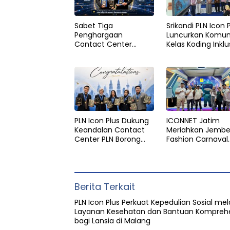
Sabet Tiga
Srikandi PLN Icon 
Penghargaan
Luncurkan Komun
Contact Center
Kelas Koding Inklu
World, PLN Icon Plus
pada Hari Anak
Perkuat Layanan
Nasional
Pelanggan melalui
Contact Center
ICONNET
PLN Icon Plus Dukung
ICONNET Jatim
Keandalan Contact
Meriahkan Jembe
Center PLN Borong
Fashion Carnaval
Penghargaan di CCW
2026, Hadirkan P
2026
Gratis Instalasi d
Pengalaman Digit
Interaktif
Berita Terkait
PLN Icon Plus Perkuat Kepedulian Sosial mel
Layanan Kesehatan dan Bantuan Komprehe
bagi Lansia di Malang