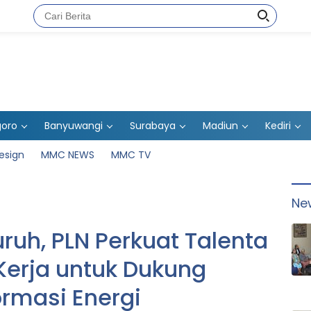
goro
Banyuwangi
Surabaya
Madiun
Kediri
esign
MMC NEWS
MMC TV
Ne
uh, PLN Perkuat Talenta
erja untuk Dukung
ormasi Energi