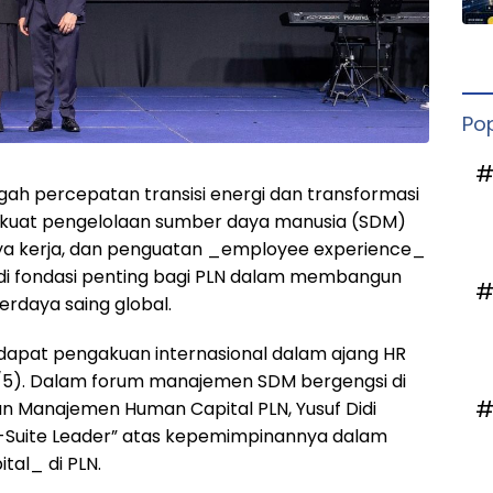
Po
#
ngah percepatan transisi energi dan transformasi
erkuat pengelolaan sumber daya manusia (SDM)
ya kerja, dan penguatan _employee experience_
adi fondasi penting bagi PLN dalam membangun
#
erdaya saing global.
apat pengakuan internasional dalam ajang HR
(5/5). Dalam forum manajemen SDM bergengsi di
#
dan Manajemen Human Capital PLN, Yusuf Didi
C-Suite Leader” atas kepemimpinannya dalam
al_ di PLN.