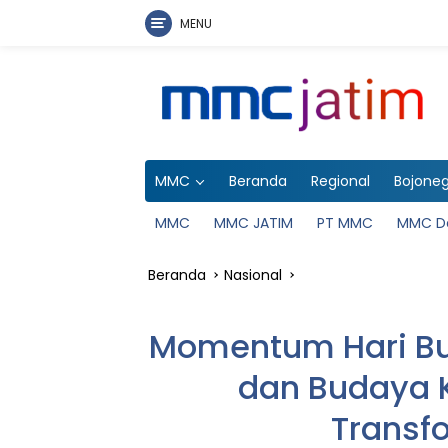
MENU
Langsung
ke
konten
MMC
Beranda
Regional
Bojone
MMC
MMC JATIM
PT MMC
MMC D
Beranda
Nasional
Momentum Hari Bur
dan Budaya K
Transf