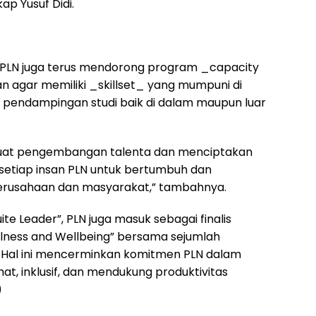
ap Yusuf Didi.
 PLN juga terus mendorong program _capacity
an agar memiliki _skillset_ yang mumpuni di
pendampingan studi baik di dalam maupun luar
kuat pengembangan talenta dan menciptakan
setiap insan PLN untuk bertumbuh dan
perusahaan dan masyarakat,” tambahnya.
te Leader”, PLN juga masuk sebagai finalis
llness and Wellbeing” bersama sejumlah
l. Hal ini mencerminkan komitmen PLN dalam
t, inklusif, dan mendukung produktivitas
)