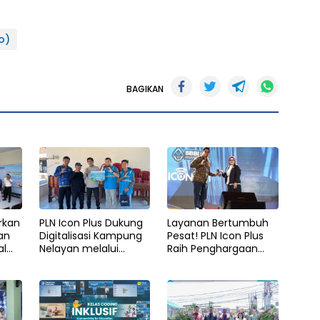
o)
BAGIKAN
irkan
PLN Icon Plus Dukung
Layanan Bertumbuh
an
Digitalisasi Kampung
Pesat! PLN Icon Plus
al
Nelayan melalui
Raih Penghargaan
umah
Internet Gratis di
SBBI Awards 2026
g
Desa Nelayan
Rajatama