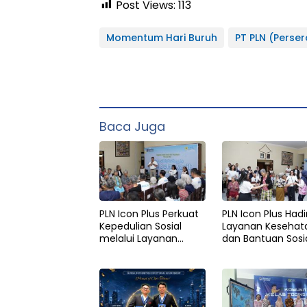
Post Views:
113
Momentum Hari Buruh
PT PLN (Perser
Baca Juga
PLN Icon Plus Perkuat
PLN Icon Plus Had
Kepedulian Sosial
Layanan Kesehat
melalui Layanan
dan Bantuan Sosi
Kesehatan dan
bagi Lansia di R
Bantuan
Belas Kasih Malan
Komprehensif bagi
Lansia di Malang