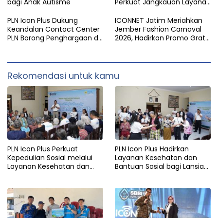
bagi Anak Autisme
Perkuat Jangkauan Layanan
di Sulawesi Utara
PLN Icon Plus Dukung
ICONNET Jatim Meriahkan
Keandalan Contact Center
Jember Fashion Carnaval
PLN Borong Penghargaan di
2026, Hadirkan Promo Gratis
CCW 2026
Instalasi dan Pengalaman
Digital Interaktif
Rekomendasi untuk kamu
PLN Icon Plus Perkuat
PLN Icon Plus Hadirkan
Kepedulian Sosial melalui
Layanan Kesehatan dan
Layanan Kesehatan dan
Bantuan Sosial bagi Lansia
Bantuan Komprehensif bagi
di Rumah Belas Kasih
Lansia di Malang
Malang