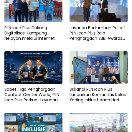
PLN Icon Plus Dukung
Layanan Bertumbuh Pesat!
Digitalisasi Kampung
PLN Icon Plus Raih
Nelayan melalui Internet
Penghargaan SBBI Awards
Gratis di Desa Nelayan
2026
Rajatama
Sabet Tiga Penghargaan
Srikandi PLN Icon Plus
Contact Center World, PLN
Luncurkan Komunitas Kelas
Icon Plus Perkuat Layanan
Koding Inklusif pada Hari
Pelanggan melalui Contact
Anak Nasional
Center ICONNET