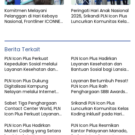
Komitmen Melayani
Peringati Hari Anak Nasional
Pelanggan di Hari Kebaya
2026, Srikandi PLN Icon Plus
Nasional, Frontliner ICONNET
Luncurkan Komunitas Kelas
Tampilkan Layanan Prima
Coding Inklusif
dengan Sentuhan Budaya
Berkelanjutan.
Berita Terkait
PLN Icon Plus Perkuat
PLN Icon Plus Hadirkan
Kepedulian Sosial melalui
Layanan Kesehatan dan
Layanan Kesehatan dan
Bantuan Sosial bagi Lansia
Bantuan Komprehensif bagi
di Rumah Belas Kasih
Lansia di Malang
Malang
PLN Icon Plus Dukung
Layanan Bertumbuh Pesat!
Digitalisasi Kampung
PLN Icon Plus Raih
Nelayan melalui Internet
Penghargaan SBBI Awards
Gratis di Desa Nelayan
2026
Rajatama
Sabet Tiga Penghargaan
Srikandi PLN Icon Plus
Contact Center World, PLN
Luncurkan Komunitas Kelas
Icon Plus Perkuat Layanan
Koding Inklusif pada Hari
Pelanggan melalui Contact
Anak Nasional
Center ICONNET
PLN Icon Plus Hadirkan
PLN Icon Plus Resmikan
Materi Coding yang Setara
Kantor Pelayanan Manado,