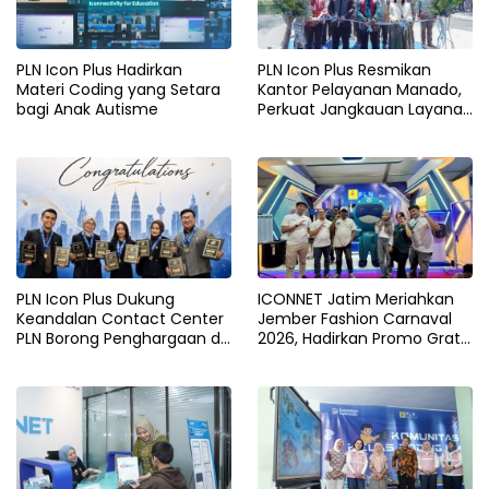
PLN Icon Plus Hadirkan
PLN Icon Plus Resmikan
Materi Coding yang Setara
Kantor Pelayanan Manado,
bagi Anak Autisme
Perkuat Jangkauan Layanan
di Sulawesi Utara
PLN Icon Plus Dukung
ICONNET Jatim Meriahkan
Keandalan Contact Center
Jember Fashion Carnaval
PLN Borong Penghargaan di
2026, Hadirkan Promo Gratis
CCW 2026
Instalasi dan Pengalaman
Digital Interaktif