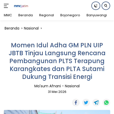
MMC
Beranda
Regional
Bojonegoro
Banyuwangi
Langsung
Beranda
Nasional
ke
konten
Momen Idul Adha GM PLN UIP
JBTB Tinjau Langsung Rencana
Pembangunan PLTS Terapung
Karangkates dan PLTA Sutami
Dukung Transisi Energi
Ma'sum Afnani
-
Nasional
31 Mei 2026