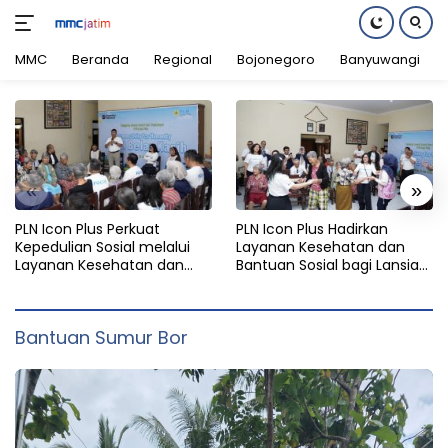
MMC
Beranda
Regional
Bojonegoro
Banyuwangi
Langsung
ke
konten
«
»
PLN Icon Plus Perkuat
PLN Icon Plus Hadirkan
Kepedulian Sosial melalui
Layanan Kesehatan dan
Layanan Kesehatan dan
Bantuan Sosial bagi Lansia
Bantuan Komprehensif bagi
di Rumah Belas Kasih
Lansia di Malang
Malang
Bantuan Sumur Bor