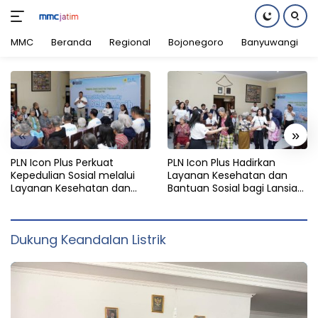
MMC
Beranda
Regional
Bojonegoro
Banyuwangi
Langsung
ke
konten
«
»
PLN Icon Plus Perkuat
PLN Icon Plus Hadirkan
Kepedulian Sosial melalui
Layanan Kesehatan dan
Layanan Kesehatan dan
Bantuan Sosial bagi Lansia
Bantuan Komprehensif bagi
di Rumah Belas Kasih
Lansia di Malang
Malang
Dukung Keandalan Listrik