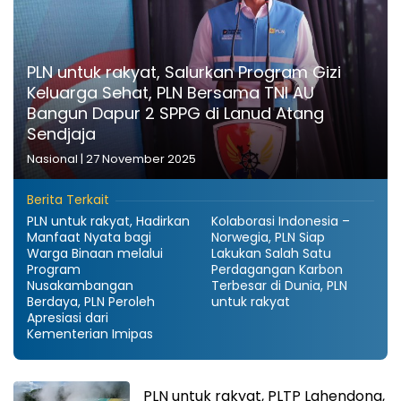
PLN untuk rakyat, Salurkan Program Gizi
Keluarga Sehat, PLN Bersama TNI AU
Bangun Dapur 2 SPPG di Lanud Atang
Sendjaja
Nasional
|
27 November 2025
Berita Terkait
PLN untuk rakyat, Hadirkan
Kolaborasi Indonesia –
Manfaat Nyata bagi
Norwegia, PLN Siap
Warga Binaan melalui
Lakukan Salah Satu
Program
Perdagangan Karbon
Nusakambangan
Terbesar di Dunia, PLN
Berdaya, PLN Peroleh
untuk rakyat
Apresiasi dari
Kementerian Imipas
PLN untuk rakyat, PLTP Lahendong,