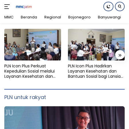
MMC
Beranda
Regional
Bojonegoro
Banyuwangi
Langsung
ke
konten
«
»
PLN Icon Plus Perkuat
PLN Icon Plus Hadirkan
Kepedulian Sosial melalui
Layanan Kesehatan dan
Layanan Kesehatan dan
Bantuan Sosial bagi Lansia
Bantuan Komprehensif bagi
di Rumah Belas Kasih
Lansia di Malang
Malang
PLN untuk rakyat