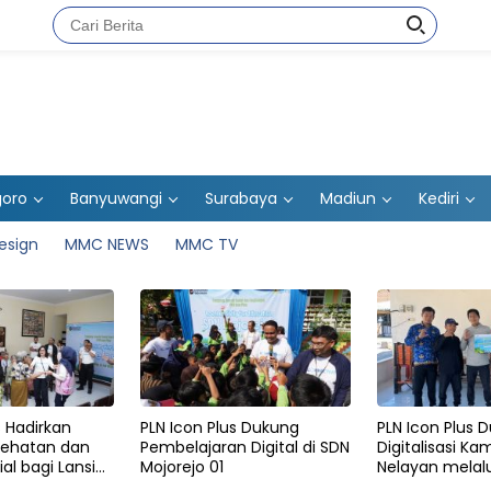
goro
Banyuwangi
Surabaya
Madiun
Kediri
esign
MMC NEWS
MMC TV
s Hadirkan
PLN Icon Plus Dukung
PLN Icon Plus 
sehatan dan
Pembelajaran Digital di SDN
Digitalisasi K
al bagi Lansia
Mojorejo 01
Nelayan melalu
las Kasih
Gratis di Desa