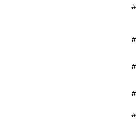
#
#
#
#
#