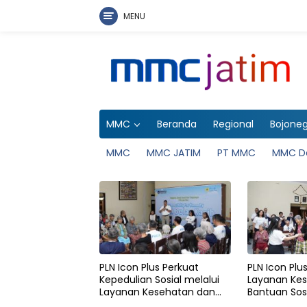
MENU
Langsung
ke
konten
MMC
Beranda
Regional
Bojone
MMC
MMC JATIM
PT MMC
MMC D
PLN Icon Plus Perkuat
PLN Icon Plu
Kepedulian Sosial melalui
Layanan Ke
Layanan Kesehatan dan
Bantuan Sosi
Bantuan Komprehensif
di Rumah Be