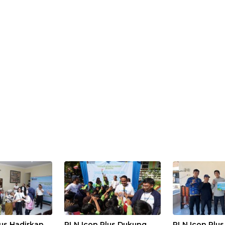
us Hadirkan
PLN Icon Plus Dukung
PLN Icon Plu