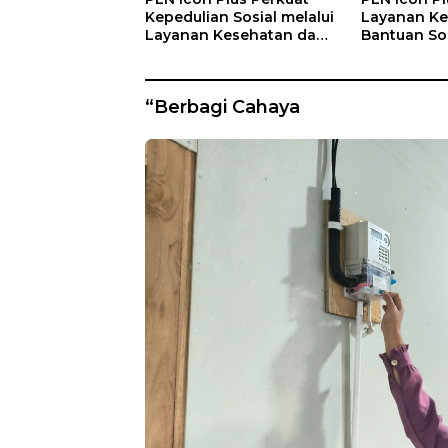
Kepedulian Sosial melalui
Layanan Ke
Layanan Kesehatan dan
Bantuan Sos
Bantuan Komprehensif
Lansia di 
bagi Lansia di Malang
Kasih Mala
“Berbagi Cahaya