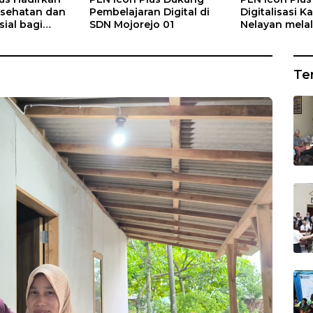
sehatan dan
Pembelajaran Digital di
Digitalisasi 
ial bagi
SDN Mojorejo 01
Nelayan melal
Rumah Belas
Gratis di Des
ng
Rajatama
Te