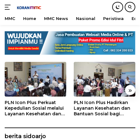
MMC
Home
MMC News
Nasional
Peristiwa
Edu
Langsung
ke
konten
«
»
PLN Icon Plus Perkuat
PLN Icon Plus Hadirkan
Kepedulian Sosial melalui
Layanan Kesehatan dan
Layanan Kesehatan dan
Bantuan Sosial bagi
Bantuan Komprehensif
Lansia di Rumah Belas
bagi Lansia di Malang
Kasih Malang
berita sidoarjo