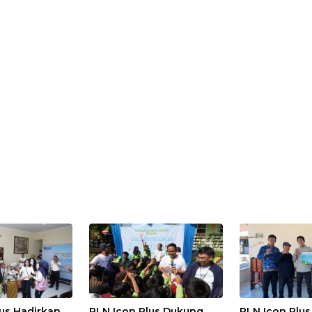
us Hadirkan
PLN Icon Plus Dukung
PLN Icon Plu