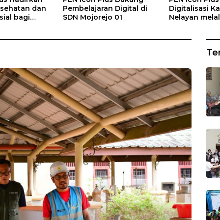
sehatan dan
Pembelajaran Digital di
Digitalisasi 
ial bagi
SDN Mojorejo 01
Nelayan melal
Rumah Belas
Gratis di Des
ng
Rajatama
Te