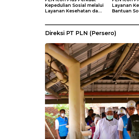
Kepedulian Sosial melalui
Layanan Ke
Layanan Kesehatan dan
Bantuan Sos
Bantuan Komprehensif
Lansia di 
bagi Lansia di Malang
Kasih Mala
Direksi PT PLN (Persero)