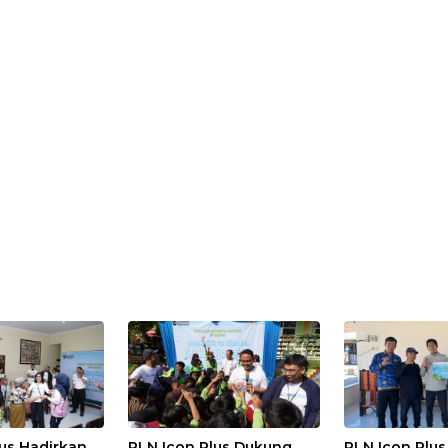
us Hadirkan
PLN Icon Plus Dukung
PLN Icon Plu