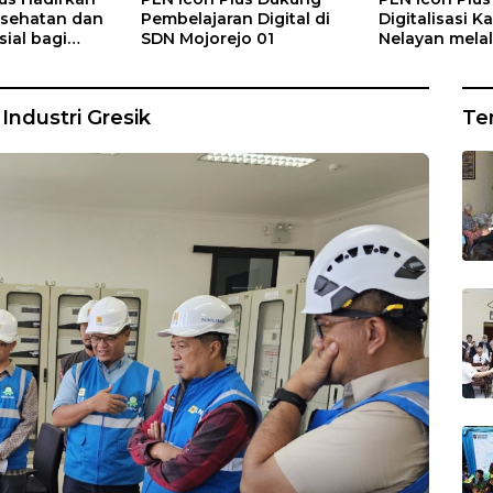
sehatan dan
Pembelajaran Digital di
Digitalisasi 
ial bagi
SDN Mojorejo 01
Nelayan melal
Rumah Belas
Gratis di Des
ng
Rajatama
ndustri Gresik
Te