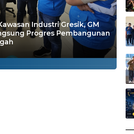
wasan Industri Gresik, GM
angsung Progres Pembangunan
ngah