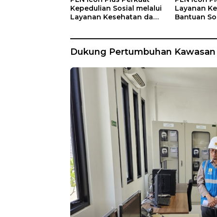
Kepedulian Sosial melalui
Layanan Ke
Layanan Kesehatan dan
Bantuan Sos
Bantuan Komprehensif
Lansia di 
bagi Lansia di Malang
Kasih Mala
Dukung Pertumbuhan Kawasan I