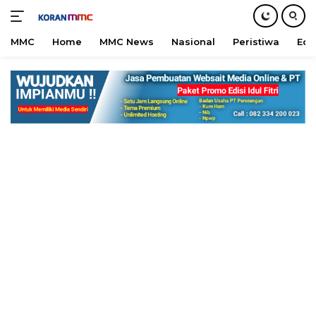
MMC
Home
MMC News
Nasional
Peristiwa
Edu
Langsung
ke
konten