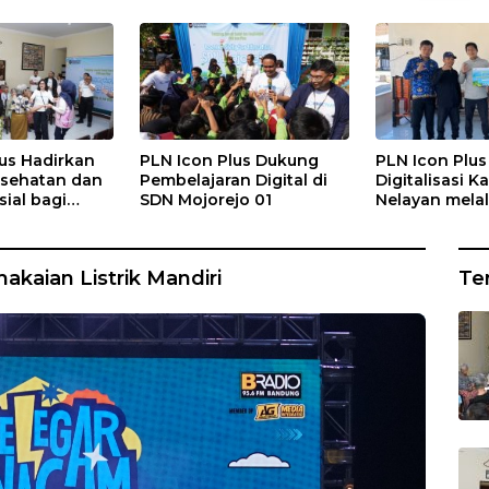
us Hadirkan
PLN Icon Plus Dukung
PLN Icon Plu
sehatan dan
Pembelajaran Digital di
Digitalisasi 
ial bagi
SDN Mojorejo 01
Nelayan melal
Rumah Belas
Gratis di Des
ng
Rajatama
kaian Listrik Mandiri
Te