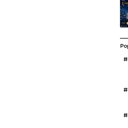
Po
#
#
#