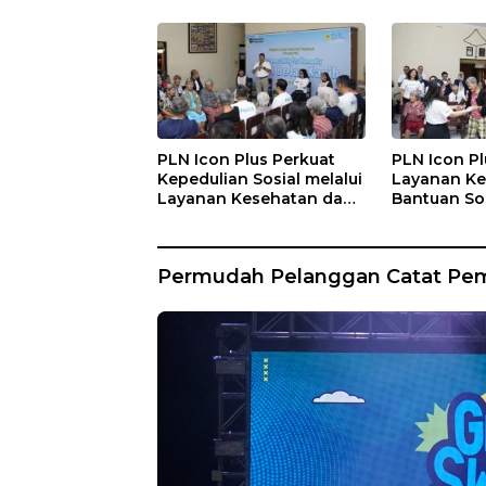
PLN Icon Plus Perkuat
PLN Icon Pl
Kepedulian Sosial melalui
Layanan Ke
Layanan Kesehatan dan
Bantuan Sos
Bantuan Komprehensif
Lansia di 
bagi Lansia di Malang
Kasih Mala
Permudah Pelanggan Catat Pema