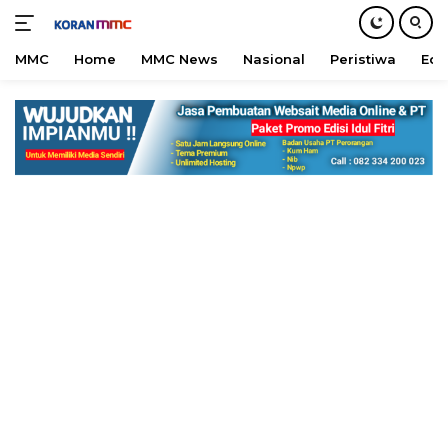
MMC
Home
MMC News
Nasional
Peristiwa
Edu
Langsung
ke
konten