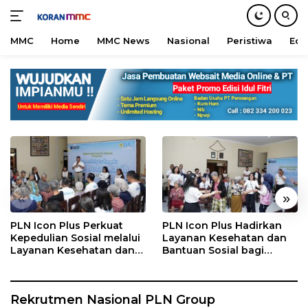
MMC
Home
MMC News
Nasional
Peristiwa
Edu
Langsung
ke
konten
«
»
PLN Icon Plus Perkuat
PLN Icon Plus Hadirkan
Kepedulian Sosial melalui
Layanan Kesehatan dan
Layanan Kesehatan dan
Bantuan Sosial bagi
Bantuan Komprehensif
Lansia di Rumah Belas
bagi Lansia di Malang
Kasih Malang
Rekrutmen Nasional PLN Group