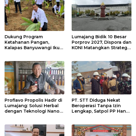
Dukung Program
Lumajang Bidik 10 Besar
Ketahanan Pangan,
Porprov 2027, Dispora dan
Kalapas Banyuwangi Ikuti
KONI Matangkan Strategi
Penanaman Bibit Pohon
Pembinaan Atlet
Kelapa Serentak di SAE
Ngajum
Proflavo Propolis Hadir di
PT. STT Diduga Nekat
Lumajang: Solusi Herbal
Beroperasi Tanpa Izin
dengan Teknologi Nano
Lengkap, Satpol PP Hanya
untuk Kesehatan
‘Pura-Pura Tegas?
Masyarakat