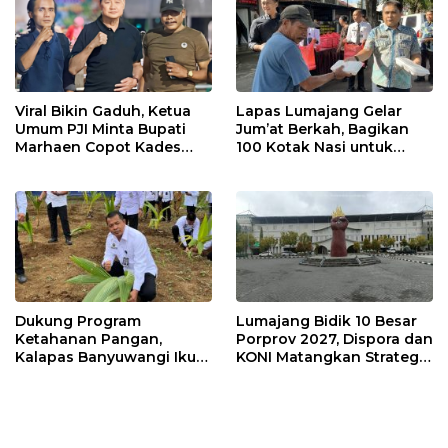
Viral Bikin Gaduh, Ketua
Lapas Lumajang Gelar
Umum PJI Minta Bupati
Jum’at Berkah, Bagikan
Marhaen Copot Kades
100 Kotak Nasi untuk
Sukorejo
Warga Sekitar
Dukung Program
Lumajang Bidik 10 Besar
Ketahanan Pangan,
Porprov 2027, Dispora dan
Kalapas Banyuwangi Ikuti
KONI Matangkan Strategi
Penanaman Bibit Pohon
Pembinaan Atlet
Kelapa Serentak di SAE
Ngajum