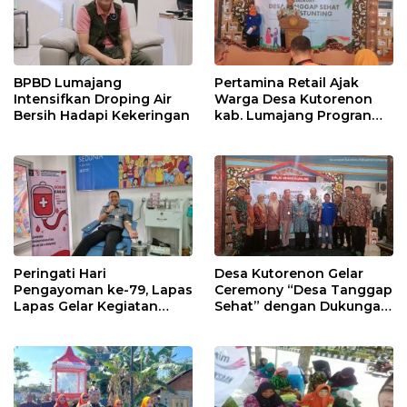
BPBD Lumajang
Pertamina Retail Ajak
Intensifkan Droping Air
Warga Desa Kutorenon
Bersih Hadapi Kekeringan
kab. Lumajang Progran
Bebas Stunting dan
Tanggap Keadaan Gawat
Darurat
Peringati Hari
Desa Kutorenon Gelar
Pengayoman ke-79, Lapas
Ceremony “Desa Tanggap
Lapas Gelar Kegiatan
Sehat” dengan Dukungan
Donor Darah bersama
Pertamina Retail
DWP Lapas Lumajang