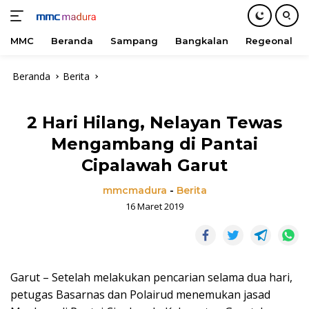
MMC
Beranda
Sampang
Bangkalan
Regeonal
Langsung
Beranda
Berita
ke
konten
2 Hari Hilang, Nelayan Tewas
Mengambang di Pantai
Cipalawah Garut
mmcmadura
-
Berita
16 Maret 2019
Garut – Setelah melakukan pencarian selama dua hari,
petugas Basarnas dan Polairud menemukan jasad