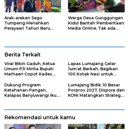
Arak-arakan Sego
Warga Desa Gunggungan
Tumpeng Meriahkan
Kidul Bantah Pemberitaan
Perayaan Tahun Baru
Media Online, Tak ada
Islam di Desa Tumpeng
Pungli disini
Berita Terkait
Viral Bikin Gaduh, Ketua
Lapas Lumajang Gelar
Umum PJI Minta Bupati
Jum’at Berkah, Bagikan
Marhaen Copot Kades
100 Kotak Nasi untuk
Sukorejo
Warga Sekitar
Dukung Program
Lumajang Bidik 10 Besar
Ketahanan Pangan,
Porprov 2027, Dispora dan
Kalapas Banyuwangi Ikuti
KONI Matangkan Strategi
Penanaman Bibit Pohon
Pembinaan Atlet
Kelapa Serentak di SAE
Ngajum
Rekomendasi untuk kamu