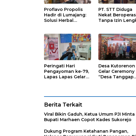
Proflavo Propolis
PT. STT Diduga
Hadir di Lumajang:
Nekat Beroperas
Solusi Herbal
Tanpa Izin Leng
dengan Teknologi
Satpol PP Hanya
Nano untuk
‘Pura-Pura Tega
Kesehatan
Masyarakat
Peringati Hari
Desa Kutorenon
Pengayoman ke-79,
Gelar Ceremony
Lapas Lapas Gelar
“Desa Tanggap
Kegiatan Donor
Sehat” dengan
Darah bersama DWP
Dukungan
Lapas Lumajang
Pertamina Retail
Berita Terkait
Viral Bikin Gaduh, Ketua Umum PJI Minta
Bupati Marhaen Copot Kades Sukorejo
Dukung Program Ketahanan Pangan,