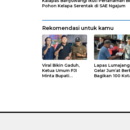
Kalapas Banyuwangi Ikuti Penanaman Bi
Pohon Kelapa Serentak di SAE Ngajum
Rekomendasi untuk kamu
Viral Bikin Gaduh,
Lapas Lumajang
Ketua Umum PJI
Gelar Jum’at Ber
Minta Bupati
Bagikan 100 Kot
Marhaen Copot
Nasi untuk Warg
Kades Sukorejo
Sekitar