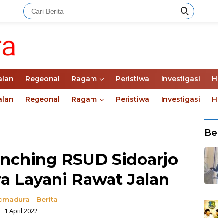
alan
Regeonal
Ragam
Peristiwa
Investigasi
H
alan
Regeonal
Ragam
Peristiwa
Investigasi
H
Ber
nching RSUD Sidoarjo
a Layani Rawat Jalan
madura
-
Berita
1 April 2022