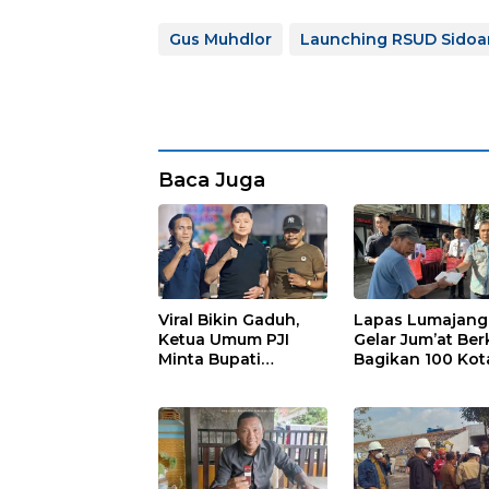
Gus Muhdlor
Launching RSUD Sidoar
Baca Juga
Viral Bikin Gaduh,
Lapas Lumajang
Ketua Umum PJI
Gelar Jum’at Ber
Minta Bupati
Bagikan 100 Kot
Marhaen Copot
Nasi untuk Warg
Kades Sukorejo
Sekitar