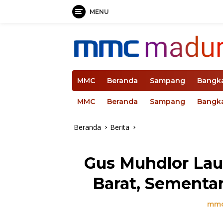
MENU
Langsung
ke
konten
MMC
Beranda
Sampang
Bangk
MMC
Beranda
Sampang
Bangk
Beranda
Berita
Gus Muhdlor Lau
Barat, Sementar
mmc