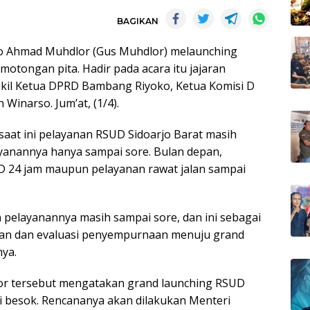
BAGIKAN
jo Ahmad Muhdlor (Gus Muhdlor) melaunching
otongan pita. Hadir pada acara itu jajaran
kil Ketua DPRD Bambang Riyoko, Ketua Komisi D
inarso. Jum’at, (1/4).
aat ini pelayanan RSUD Sidoarjo Barat masih
ayanannya hanya sampai sore. Bulan depan,
GD 24 jam maupun pelayanan rawat jalan sampai
an pelayanannya masih sampai sore, dan ini sebagai
naan dan evaluasi penyempurnaan menuju grand
nya.
lor tersebut mengatakan grand launching RSUD
ni besok. Rencananya akan dilakukan Menteri