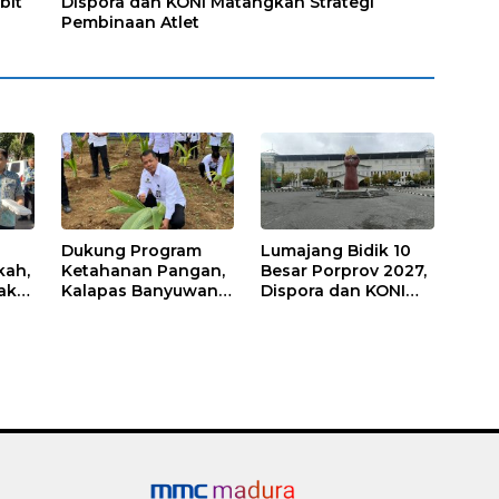
bit
Dispora dan KONI Matangkan Strategi
Pembinaan Atlet
Dukung Program
Lumajang Bidik 10
kah,
Ketahanan Pangan,
Besar Porprov 2027,
ak
Kalapas Banyuwangi
Dispora dan KONI
a
Ikuti Penanaman
Matangkan Strategi
Bibit Pohon Kelapa
Pembinaan Atlet
Serentak di SAE
Ngajum