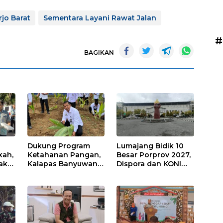
jo Barat
Sementara Layani Rawat Jalan
#
BAGIKAN
Dukung Program
Lumajang Bidik 10
kah,
Ketahanan Pangan,
Besar Porprov 2027,
ak
Kalapas Banyuwangi
Dispora dan KONI
a
Ikuti Penanaman
Matangkan Strategi
Bibit Pohon Kelapa
Pembinaan Atlet
Serentak di SAE
Ngajum