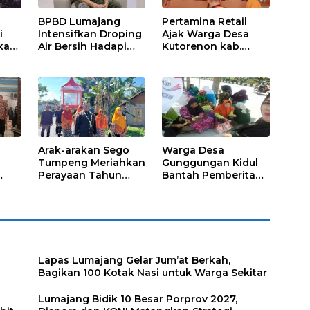
BPBD Lumajang
Pertamina Retail
i
Intensifkan Droping
Ajak Warga Desa
kap,
Air Bersih Hadapi
Kutorenon kab.
Kekeringan
Lumajang Progran
s?
Bebas Stunting dan
Tanggap Keadaan
Gawat Darurat
Arak-arakan Sego
Warga Desa
Tumpeng Meriahkan
Gunggungan Kidul
Perayaan Tahun
Bantah Pemberitaan
Baru Islam di Desa
Media Online, Tak
Tumpeng
ada Pungli disini
Lapas Lumajang Gelar Jum’at Berkah,
Bagikan 100 Kotak Nasi untuk Warga Sekitar
Lumajang Bidik 10 Besar Porprov 2027,