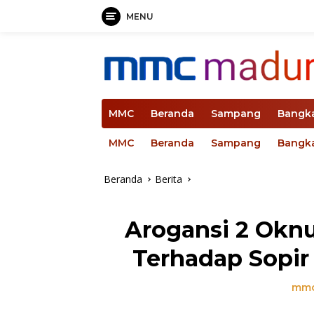
MENU
Langsung
ke
konten
MMC
Beranda
Sampang
Bangk
MMC
Beranda
Sampang
Bangk
Beranda
Berita
Arogansi 2 Oknu
Terhadap Sopir
mmc