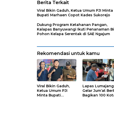
Berita Terkait
Viral Bikin Gaduh, Ketua Umum PJI Minta
Bupati Marhaen Copot Kades Sukorejo
Dukung Program Ketahanan Pangan,
Kalapas Banyuwangi Ikuti Penanaman Bi
Pohon Kelapa Serentak di SAE Ngajum
Rekomendasi untuk kamu
Viral Bikin Gaduh,
Lapas Lumajang
Ketua Umum PJI
Gelar Jum’at Ber
Minta Bupati
Bagikan 100 Kot
Marhaen Copot
Nasi untuk Warg
Kades Sukorejo
Sekitar