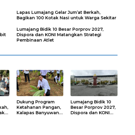
Lapas Lumajang Gelar Jum’at Berkah,
Bagikan 100 Kotak Nasi untuk Warga Sekitar
Lumajang Bidik 10 Besar Porprov 2027,
bit
Dispora dan KONI Matangkan Strategi
Pembinaan Atlet
Dukung Program
Lumajang Bidik 10
kah,
Ketahanan Pangan,
Besar Porprov 2027,
ak
Kalapas Banyuwangi
Dispora dan KONI
a
Ikuti Penanaman
Matangkan Strategi
Bibit Pohon Kelapa
Pembinaan Atlet
Serentak di SAE
Ngajum