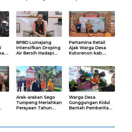
a
Ikuti Penanaman
Matangkan Strategi
Bibit Pohon Kelapa
Pembinaan Atlet
Serentak di SAE
Ngajum
BPBD Lumajang
Pertamina Retail
i
Intensifkan Droping
Ajak Warga Desa
kap,
Air Bersih Hadapi
Kutorenon kab.
Kekeringan
Lumajang Progran
s?
Bebas Stunting dan
Tanggap Keadaan
Gawat Darurat
Arak-arakan Sego
Warga Desa
Tumpeng Meriahkan
Gunggungan Kidul
Perayaan Tahun
Bantah Pemberitaan
Baru Islam di Desa
Media Online, Tak
Tumpeng
ada Pungli disini