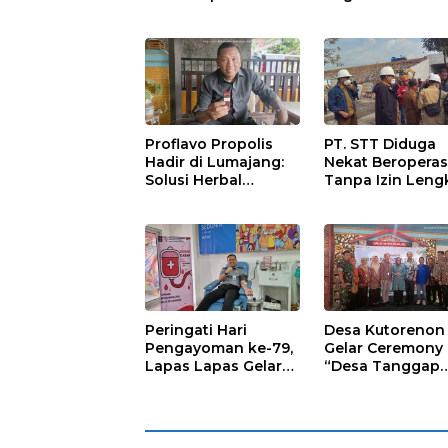
Marhaen Copot
Nasi untuk Warg
Kades Sukorejo
Sekitar
Proflavo Propolis
PT. STT Diduga
Hadir di Lumajang:
Nekat Beroperas
Solusi Herbal
Tanpa Izin Leng
dengan Teknologi
Satpol PP Hanya
Nano untuk
‘Pura-Pura Tega
Kesehatan
Masyarakat
Peringati Hari
Desa Kutorenon
Pengayoman ke-79,
Gelar Ceremony
Lapas Lapas Gelar
“Desa Tanggap
Kegiatan Donor
Sehat” dengan
Darah bersama DWP
Dukungan
Lapas Lumajang
Pertamina Retail