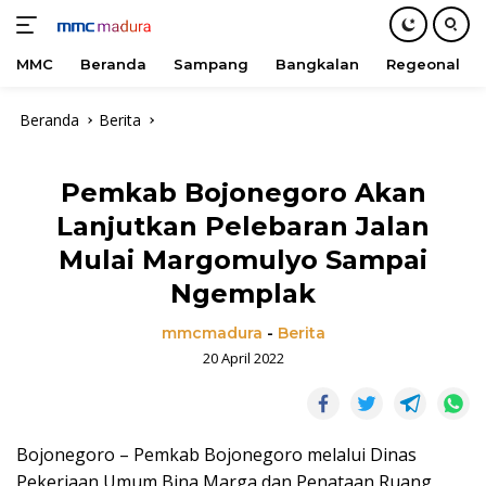
MMC
Beranda
Sampang
Bangkalan
Regeonal
Langsung
Beranda
Berita
ke
konten
Pemkab Bojonegoro Akan
Lanjutkan Pelebaran Jalan
Mulai Margomulyo Sampai
Ngemplak
mmcmadura
-
Berita
20 April 2022
Bojonegoro – Pemkab Bojonegoro melalui Dinas
Pekerjaan Umum Bina Marga dan Penataan Ruang