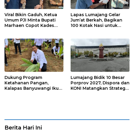
Viral Bikin Gaduh, Ketua
Lapas Lumajang Gelar
Umum PJI Minta Bupati
Jum’at Berkah, Bagikan
Marhaen Copot Kades
100 Kotak Nasi untuk
Sukorejo
Warga Sekitar
Dukung Program
Lumajang Bidik 10 Besar
Ketahanan Pangan,
Porprov 2027, Dispora dan
Kalapas Banyuwangi Ikuti
KONI Matangkan Strategi
Penanaman Bibit Pohon
Pembinaan Atlet
Kelapa Serentak di SAE
Ngajum
Berita Hari Ini