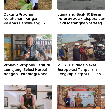
Dukung Program
Lumajang Bidik 10 Besar
Ketahanan Pangan,
Porprov 2027, Dispora dan
Kalapas Banyuwangi Ikuti
KONI Matangkan Strategi
Penanaman Bibit Pohon
Pembinaan Atlet
Kelapa Serentak di SAE
Ngajum
Proflavo Propolis Hadir di
PT. STT Diduga Nekat
Lumajang: Solusi Herbal
Beroperasi Tanpa Izin
dengan Teknologi Nano
Lengkap, Satpol PP Hanya
untuk Kesehatan
‘Pura-Pura Tegas?
Masyarakat