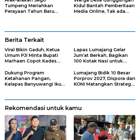
Tumpeng Meriahkan
Kidul Bantah Pemberitaan
Perayaan Tahun Baru
Media Online, Tak ada
Islam di Desa Tumpeng
Pungli disini
Berita Terkait
Viral Bikin Gaduh, Ketua
Lapas Lumajang Gelar
Umum PJI Minta Bupati
Jum’at Berkah, Bagikan
Marhaen Copot Kades
100 Kotak Nasi untuk
Sukorejo
Warga Sekitar
Dukung Program
Lumajang Bidik 10 Besar
Ketahanan Pangan,
Porprov 2027, Dispora dan
Kalapas Banyuwangi Ikuti
KONI Matangkan Strategi
Penanaman Bibit Pohon
Pembinaan Atlet
Kelapa Serentak di SAE
Ngajum
Rekomendasi untuk kamu