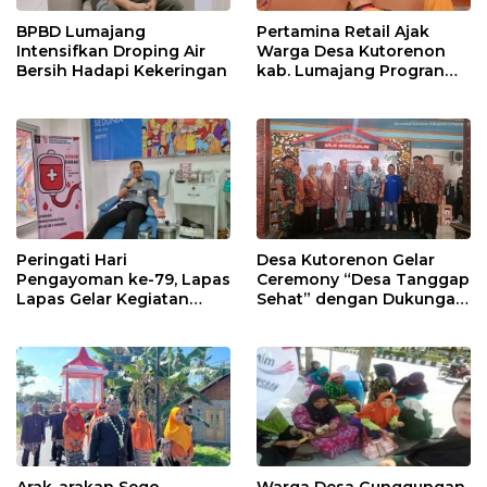
BPBD Lumajang
Pertamina Retail Ajak
Intensifkan Droping Air
Warga Desa Kutorenon
Bersih Hadapi Kekeringan
kab. Lumajang Progran
Bebas Stunting dan
Tanggap Keadaan Gawat
Darurat
Peringati Hari
Desa Kutorenon Gelar
Pengayoman ke-79, Lapas
Ceremony “Desa Tanggap
Lapas Gelar Kegiatan
Sehat” dengan Dukungan
Donor Darah bersama
Pertamina Retail
DWP Lapas Lumajang
Arak-arakan Sego
Warga Desa Gunggungan