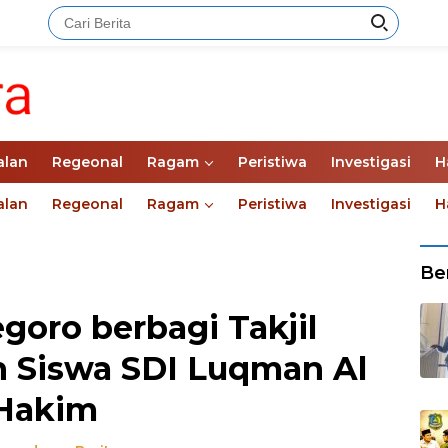
alan
Regeonal
Ragam
Peristiwa
Investigasi
H
alan
Regeonal
Ragam
Peristiwa
Investigasi
H
Ber
oro berbagi Takjil
 Siswa SDI Luqman Al
Hakim