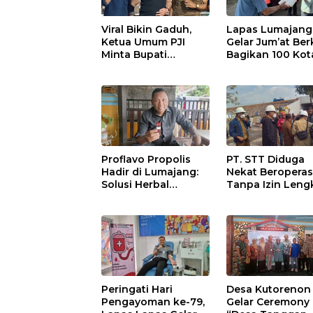
Viral Bikin Gaduh,
Lapas Lumajang
Ketua Umum PJI
Gelar Jum’at Ber
Minta Bupati
Bagikan 100 Kot
Marhaen Copot
Nasi untuk Warg
Kades Sukorejo
Sekitar
Proflavo Propolis
PT. STT Diduga
Hadir di Lumajang:
Nekat Beroperas
Solusi Herbal
Tanpa Izin Leng
dengan Teknologi
Satpol PP Hanya
Nano untuk
‘Pura-Pura Tega
Kesehatan
Masyarakat
Peringati Hari
Desa Kutorenon
Pengayoman ke-79,
Gelar Ceremony