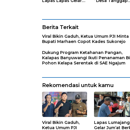
Lapas Lapas Gelar
“Desa Tanggap
Kegiatan Donor
Sehat” dengan
Darah bersama DWP
Dukungan
Lapas Lumajang
Pertamina Retail
Berita Terkait
Viral Bikin Gaduh, Ketua Umum PJI Minta
Bupati Marhaen Copot Kades Sukorejo
Dukung Program Ketahanan Pangan,
Kalapas Banyuwangi Ikuti Penanaman Bi
Pohon Kelapa Serentak di SAE Ngajum
Rekomendasi untuk kamu
Viral Bikin Gaduh,
Lapas Lumajang
Ketua Umum PJI
Gelar Jum’at Ber