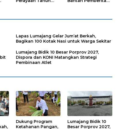
Perayaan Tahun
Bantah Pemberitaan
Baru Islam di Desa
Media Online, Tak
Tumpeng
ada Pungli disini
Lapas Lumajang Gelar Jum’at Berkah,
Bagikan 100 Kotak Nasi untuk Warga Sekitar
Lumajang Bidik 10 Besar Porprov 2027,
bit
Dispora dan KONI Matangkan Strategi
Pembinaan Atlet
Dukung Program
Lumajang Bidik 10
kah,
Ketahanan Pangan,
Besar Porprov 2027,