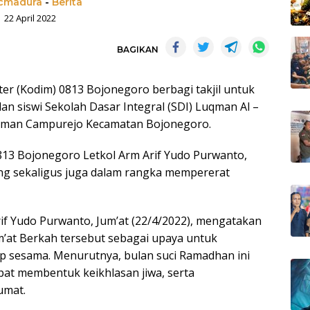
madura
-
Berita
22 April 2022
BAGIKAN
 (Kodim) 0813 Bojonegoro berbagi takjil untuk
n siswi Sekolah Dasar Integral (SDI) Luqman Al –
Lisman Campurejo Kecamatan Bojonegoro.
13 Bojonegoro Letkol Arm Arif Yudo Purwanto,
ng sekaligus juga dalam rangka mempererat
if Yudo Purwanto, Jum’at (22/4/2022), mengatakan
’at Berkah tersebut sebagai upaya untuk
 sesama. Menurutnya, bulan suci Ramadhan ini
at membentuk keikhlasan jiwa, serta
umat.