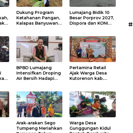
Dukung Program
Lumajang Bidik 10
kah,
Ketahanan Pangan,
Besar Porprov 2027,
ak
Kalapas Banyuwangi
Dispora dan KONI
#
a
Ikuti Penanaman
Matangkan Strategi
Bibit Pohon Kelapa
Pembinaan Atlet
Serentak di SAE
Ngajum
BPBD Lumajang
Pertamina Retail
i
Intensifkan Droping
Ajak Warga Desa
kap,
Air Bersih Hadapi
Kutorenon kab.
Kekeringan
Lumajang Progran
s?
Bebas Stunting dan
Tanggap Keadaan
Gawat Darurat
Arak-arakan Sego
Warga Desa
Tumpeng Meriahkan
Gunggungan Kidul