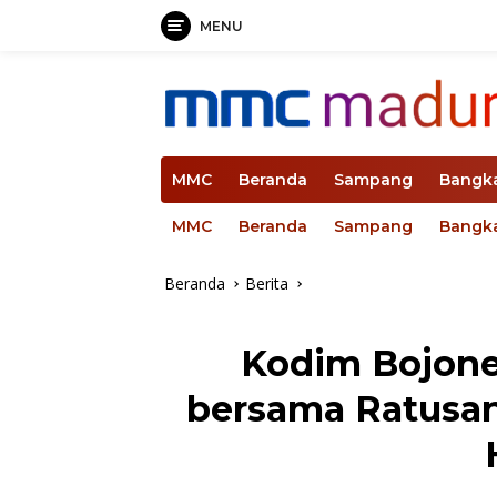
MENU
Langsung
ke
konten
MMC
Beranda
Sampang
Bangk
MMC
Beranda
Sampang
Bangk
Beranda
Berita
Kodim Bojoneg
bersama Ratusan