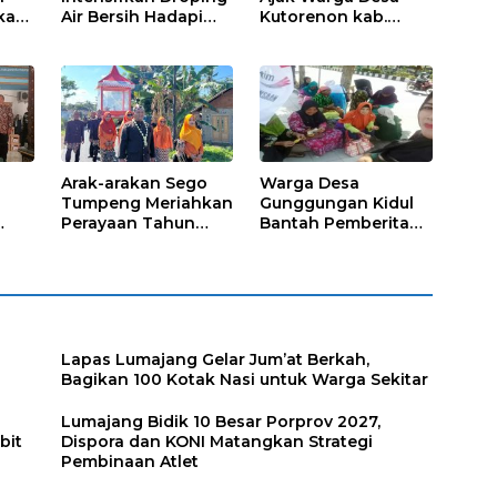
kap,
Air Bersih Hadapi
Kutorenon kab.
Kekeringan
Lumajang Progran
s?
Bebas Stunting dan
Tanggap Keadaan
Gawat Darurat
Arak-arakan Sego
Warga Desa
Tumpeng Meriahkan
Gunggungan Kidul
Perayaan Tahun
Bantah Pemberitaan
Baru Islam di Desa
Media Online, Tak
Tumpeng
ada Pungli disini
Lapas Lumajang Gelar Jum’at Berkah,
Bagikan 100 Kotak Nasi untuk Warga Sekitar
Lumajang Bidik 10 Besar Porprov 2027,
bit
Dispora dan KONI Matangkan Strategi
Pembinaan Atlet