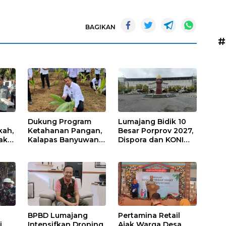
BAGIKAN
#
Dukung Program
Lumajang Bidik 10
kah,
Ketahanan Pangan,
Besar Porprov 2027,
ak
Kalapas Banyuwangi
Dispora dan KONI
a
Ikuti Penanaman
Matangkan Strategi
Bibit Pohon Kelapa
Pembinaan Atlet
Serentak di SAE
Ngajum
BPBD Lumajang
Pertamina Retail
i
Intensifkan Droping
Ajak Warga Desa