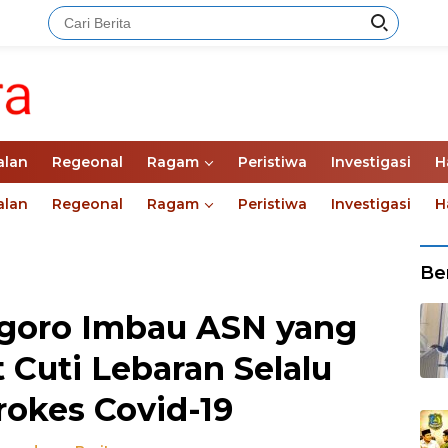
alan
Regeonal
Ragam
Peristiwa
Investigasi
H
alan
Regeonal
Ragam
Peristiwa
Investigasi
H
Ber
goro Imbau ASN yang
 Cuti Lebaran Selalu
rokes Covid-19