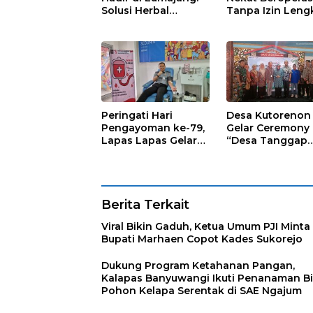
Solusi Herbal
Tanpa Izin Leng
dengan Teknologi
Satpol PP Hanya
Nano untuk
‘Pura-Pura Tega
Kesehatan
Masyarakat
Peringati Hari
Desa Kutorenon
Pengayoman ke-79,
Gelar Ceremony
Lapas Lapas Gelar
“Desa Tanggap
Kegiatan Donor
Sehat” dengan
Darah bersama DWP
Dukungan
Lapas Lumajang
Pertamina Retail
Berita Terkait
Viral Bikin Gaduh, Ketua Umum PJI Minta
Bupati Marhaen Copot Kades Sukorejo
Dukung Program Ketahanan Pangan,
Kalapas Banyuwangi Ikuti Penanaman Bi
Pohon Kelapa Serentak di SAE Ngajum