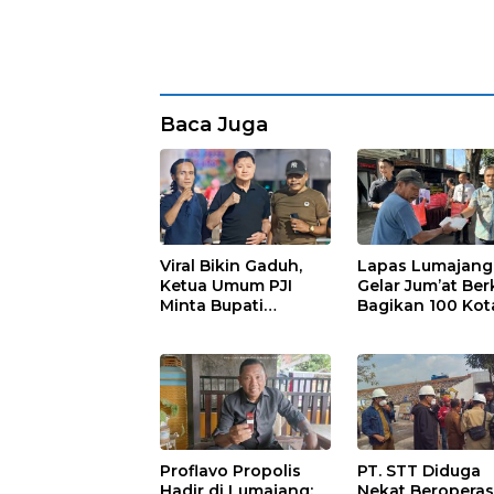
Baca Juga
Viral Bikin Gaduh,
Lapas Lumajang
Ketua Umum PJI
Gelar Jum’at Ber
Minta Bupati
Bagikan 100 Kot
Marhaen Copot
Nasi untuk Warg
Kades Sukorejo
Sekitar
Proflavo Propolis
PT. STT Diduga
Hadir di Lumajang:
Nekat Beroperas