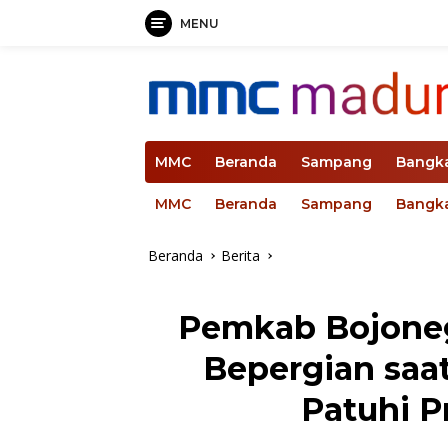
MENU
Langsung
ke
konten
MMC
Beranda
Sampang
Bangk
MMC
Beranda
Sampang
Bangk
Beranda
Berita
Pemkab Bojone
Bepergian saat
Patuhi P