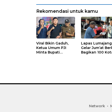
Rekomendasi untuk kamu
Viral Bikin Gaduh,
Lapas Lumajang
Ketua Umum PJI
Gelar Jum’at Ber
Minta Bupati
Bagikan 100 Kot
Marhaen Copot
Nasi untuk Warg
Kades Sukorejo
Sekitar
Network