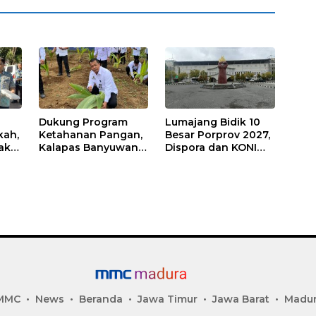
Dukung Program
Lumajang Bidik 10
kah,
Ketahanan Pangan,
Besar Porprov 2027,
ak
Kalapas Banyuwangi
Dispora dan KONI
a
Ikuti Penanaman
Matangkan Strategi
Bibit Pohon Kelapa
Pembinaan Atlet
Serentak di SAE
Ngajum
MMC
News
Beranda
Jawa Timur
Jawa Barat
Madu