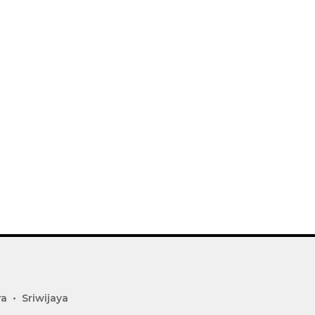
ra
Sriwijaya