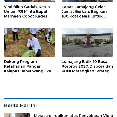
Viral Bikin Gaduh, Ketua
Lapas Lumajang Gelar
Umum PJI Minta Bupati
Jum’at Berkah, Bagikan
Marhaen Copot Kades
100 Kotak Nasi untuk
Sukorejo
Warga Sekitar
Dukung Program
Lumajang Bidik 10 Besar
Ketahanan Pangan,
Porprov 2027, Dispora dan
Kalapas Banyuwangi Ikuti
KONI Matangkan Strategi
Penanaman Bibit Pohon
Pembinaan Atlet
Kelapa Serentak di SAE
Ngajum
Berita Hari Ini
Merasa di rugikan atas Penyebaran Vidio