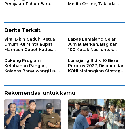
Perayaan Tahun Baru
Media Online, Tak ada
Islam di Desa Tumpeng
Pungli disini
Berita Terkait
Viral Bikin Gaduh, Ketua
Lapas Lumajang Gelar
Umum PJI Minta Bupati
Jum’at Berkah, Bagikan
Marhaen Copot Kades
100 Kotak Nasi untuk
Sukorejo
Warga Sekitar
Dukung Program
Lumajang Bidik 10 Besar
Ketahanan Pangan,
Porprov 2027, Dispora dan
Kalapas Banyuwangi Ikuti
KONI Matangkan Strategi
Penanaman Bibit Pohon
Pembinaan Atlet
Kelapa Serentak di SAE
Ngajum
Rekomendasi untuk kamu