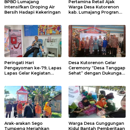
BPBD Lumajang
Pertamina Retail Ajak
Intensifkan Droping Air
Warga Desa Kutorenon
Bersih Hadapi Kekeringan
kab. Lumajang Progran
Bebas Stunting dan
Tanggap Keadaan Gawat
Darurat
Peringati Hari
Desa Kutorenon Gelar
Pengayoman ke-79, Lapas
Ceremony “Desa Tanggap
Lapas Gelar Kegiatan
Sehat” dengan Dukungan
Donor Darah bersama
Pertamina Retail
DWP Lapas Lumajang
Arak-arakan Sego
Warga Desa Gunggungan
Tumpeng Meriahkan
Kidul Bantah Pemberitaan