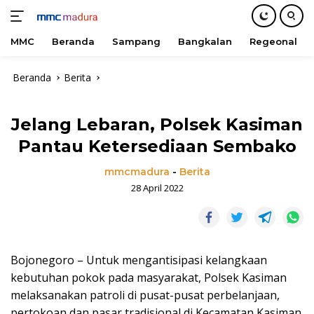
MMC
Beranda
Sampang
Bangkalan
Regeonal
Langsung
Beranda
Berita
ke
konten
Jelang Lebaran, Polsek Kasiman
Pantau Ketersediaan Sembako
mmcmadura
-
Berita
28 April 2022
Bojonegoro – Untuk mengantisipasi kelangkaan
kebutuhan pokok pada masyarakat, Polsek Kasiman
melaksanakan patroli di pusat-pusat perbelanjaan,
pertokoan dan pasar tradisional di Kecamatan Kasiman