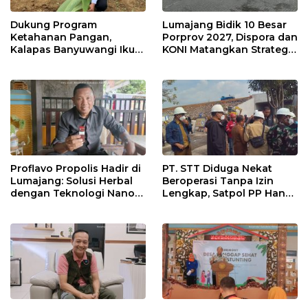
Dukung Program
Lumajang Bidik 10 Besar
Ketahanan Pangan,
Porprov 2027, Dispora dan
Kalapas Banyuwangi Ikuti
KONI Matangkan Strategi
Penanaman Bibit Pohon
Pembinaan Atlet
Kelapa Serentak di SAE
Ngajum
Proflavo Propolis Hadir di
PT. STT Diduga Nekat
Lumajang: Solusi Herbal
Beroperasi Tanpa Izin
dengan Teknologi Nano
Lengkap, Satpol PP Hanya
untuk Kesehatan
‘Pura-Pura Tegas?
Masyarakat