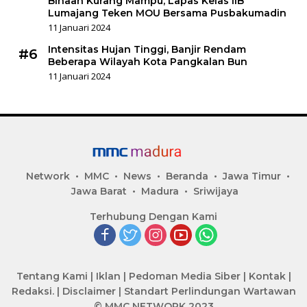
Binaan Kurang Mampu, Lapas Kelas IIB
Lumajang Teken MOU Bersama Pusbakumadin
11 Januari 2024
Intensitas Hujan Tinggi, Banjir Rendam
#6
Beberapa Wilayah Kota Pangkalan Bun
11 Januari 2024
Network
MMC
News
Beranda
Jawa Timur
Jawa Barat
Madura
Sriwijaya
Terhubung Dengan Kami
Tentang Kami
|
Iklan
|
Pedoman Media Siber
|
Kontak
|
Redaksi.
|
Disclaimer
|
Standart Perlindungan Wartawan
© MMC NETWORK 2023