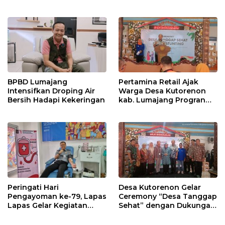
untuk Kesehatan
‘Pura-Pura Tegas?
Masyarakat
BPBD Lumajang
Pertamina Retail Ajak
Intensifkan Droping Air
Warga Desa Kutorenon
Bersih Hadapi Kekeringan
kab. Lumajang Progran
Bebas Stunting dan
Tanggap Keadaan Gawat
Darurat
Peringati Hari
Desa Kutorenon Gelar
Pengayoman ke-79, Lapas
Ceremony “Desa Tanggap
Lapas Gelar Kegiatan
Sehat” dengan Dukungan
Donor Darah bersama
Pertamina Retail
DWP Lapas Lumajang