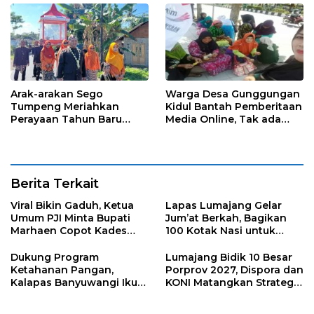
Arak-arakan Sego
Warga Desa Gunggungan
Tumpeng Meriahkan
Kidul Bantah Pemberitaan
Perayaan Tahun Baru
Media Online, Tak ada
Islam di Desa Tumpeng
Pungli disini
Berita Terkait
Viral Bikin Gaduh, Ketua
Lapas Lumajang Gelar
Umum PJI Minta Bupati
Jum’at Berkah, Bagikan
Marhaen Copot Kades
100 Kotak Nasi untuk
Sukorejo
Warga Sekitar
Dukung Program
Lumajang Bidik 10 Besar
Ketahanan Pangan,
Porprov 2027, Dispora dan
Kalapas Banyuwangi Ikuti
KONI Matangkan Strategi
Penanaman Bibit Pohon
Pembinaan Atlet
Kelapa Serentak di SAE