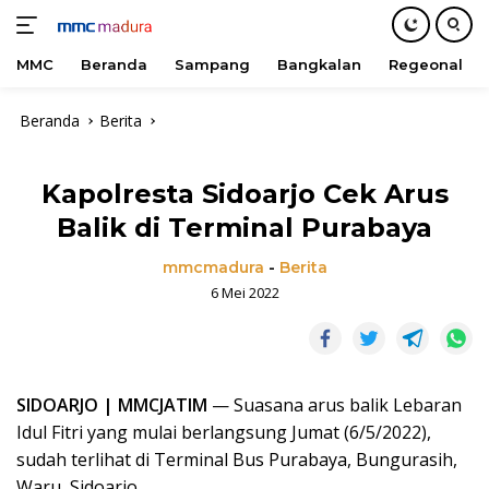
MMC
Beranda
Sampang
Bangkalan
Regeonal
Langsung
Beranda
Berita
ke
konten
Kapolresta Sidoarjo Cek Arus
Balik di Terminal Purabaya
mmcmadura
-
Berita
6 Mei 2022
SIDOARJO | MMCJATIM
— Suasana arus balik Lebaran
Idul Fitri yang mulai berlangsung Jumat (6/5/2022),
sudah terlihat di Terminal Bus Purabaya, Bungurasih,
Waru, Sidoarjo.