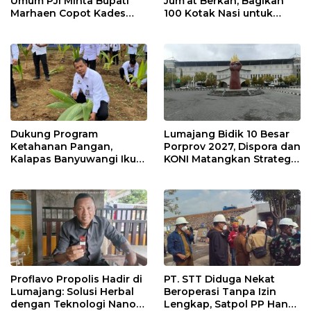
Umum PJI Minta Bupati
Jum’at Berkah, Bagikan
Marhaen Copot Kades
100 Kotak Nasi untuk
Sukorejo
Warga Sekitar
Dukung Program
Lumajang Bidik 10 Besar
Ketahanan Pangan,
Porprov 2027, Dispora dan
Kalapas Banyuwangi Ikuti
KONI Matangkan Strategi
Penanaman Bibit Pohon
Pembinaan Atlet
Kelapa Serentak di SAE
Ngajum
Proflavo Propolis Hadir di
PT. STT Diduga Nekat
Lumajang: Solusi Herbal
Beroperasi Tanpa Izin
dengan Teknologi Nano
Lengkap, Satpol PP Hanya