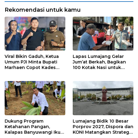
Ngajum
Rekomendasi untuk kamu
Viral Bikin Gaduh, Ketua
Lapas Lumajang Gelar
Umum PJI Minta Bupati
Jum’at Berkah, Bagikan
Marhaen Copot Kades
100 Kotak Nasi untuk
Sukorejo
Warga Sekitar
Dukung Program
Lumajang Bidik 10 Besar
Ketahanan Pangan,
Porprov 2027, Dispora dan
Kalapas Banyuwangi Ikuti
KONI Matangkan Strategi
Penanaman Bibit Pohon
Pembinaan Atlet