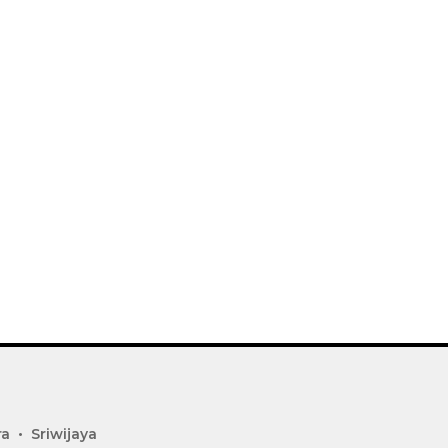
ra
Sriwijaya