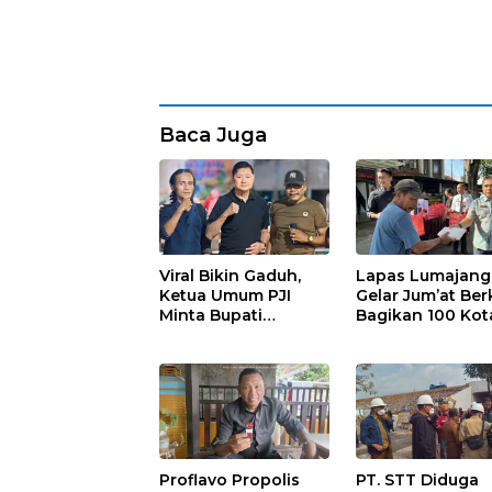
Baca Juga
Viral Bikin Gaduh,
Lapas Lumajang
Ketua Umum PJI
Gelar Jum’at Ber
Minta Bupati
Bagikan 100 Kot
Marhaen Copot
Nasi untuk Warg
Kades Sukorejo
Sekitar
Proflavo Propolis
PT. STT Diduga