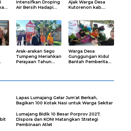
i
Intensifkan Droping
Ajak Warga Desa
kap,
Air Bersih Hadapi
Kutorenon kab.
Kekeringan
Lumajang Progran
s?
Bebas Stunting dan
Tanggap Keadaan
Gawat Darurat
Arak-arakan Sego
Warga Desa
Tumpeng Meriahkan
Gunggungan Kidul
Perayaan Tahun
Bantah Pemberitaan
Baru Islam di Desa
Media Online, Tak
Tumpeng
ada Pungli disini
Lapas Lumajang Gelar Jum’at Berkah,
Bagikan 100 Kotak Nasi untuk Warga Sekitar
Lumajang Bidik 10 Besar Porprov 2027,
bit
Dispora dan KONI Matangkan Strategi
Pembinaan Atlet