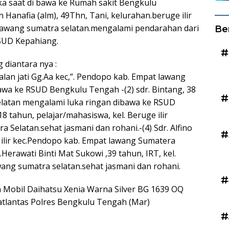
a saat di bawa ke Rumah sakit Bengkulu
 Hanafia (alm), 49Thn, Tani, kelurahan.beruge ilir
awang sumatra selatan.mengalami pendarahan dari
Be
SUD Kepahiang.
#
 diantara nya :
,jalan jati Gg.Aa kec,”. Pendopo kab. Empat lawang
awa ke RSUD Bengkulu Tengah -(2) sdr. Bintang, 38
#
elatan mengalami luka ringan dibawa ke RSUD
18 tahun, pelajar/mahasiswa, kel. Beruge ilir
Selatan.sehat jasmani dan rohani.-(4) Sdr. Alfino
#
ge ilir kec.Pendopo kab. Empat lawang Sumatera
.Herawati Binti Mat Sukowi ,39 tahun, IRT, kel.
wang sumatra selatan.sehat jasmani dan rohani.
#
Mobil Daihatsu Xenia Warna Silver BG 1639 OQ
atlantas Polres Bengkulu Tengah (Mar)
#