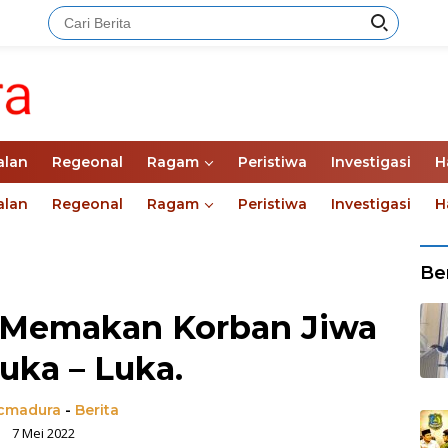
alan
Regeonal
Ragam
Peristiwa
Investigasi
H
alan
Regeonal
Ragam
Peristiwa
Investigasi
H
Ber
Memakan Korban Jiwa
uka – Luka.
madura
-
Berita
7 Mei 2022