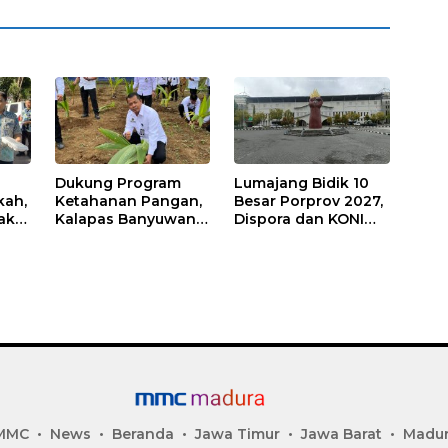
Dukung Program
Lumajang Bidik 10
kah,
Ketahanan Pangan,
Besar Porprov 2027,
ak
Kalapas Banyuwangi
Dispora dan KONI
a
Ikuti Penanaman
Matangkan Strategi
Bibit Pohon Kelapa
Pembinaan Atlet
Serentak di SAE
Ngajum
MMC
News
Beranda
Jawa Timur
Jawa Barat
Madu