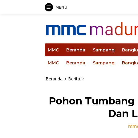
MENU
Langsung
ke
konten
MMC
Beranda
Sampang
Bangk
MMC
Beranda
Sampang
Bangk
Beranda
Berita
Pohon Tumbang 
Dan L
mmc