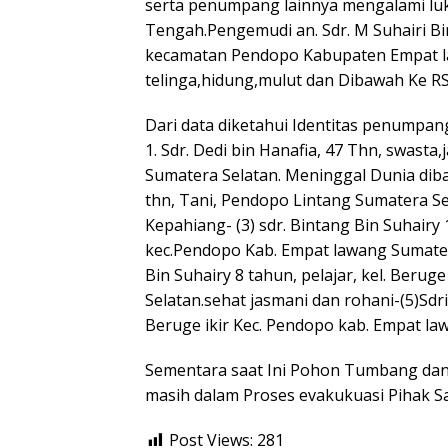
serta penumpang lainnya mengalami luk
Tengah.Pengemudi an. Sdr. M Suhairi Bin
kecamatan Pendopo Kabupaten Empat l
telinga,hidung,mulut dan Dibawah Ke R
Dari data diketahui Identitas penumpang
1. Sdr. Dedi bin Hanafia, 47 Thn, swasta
Sumatera Selatan. Meninggal Dunia dib
thn, Tani, Pendopo Lintang Sumatera S
Kepahiang- (3) sdr. Bintang Bin Suhairy 
kec.Pendopo Kab. Empat lawang Sumatera 
Bin Suhairy 8 tahun, pelajar, kel. Beru
Selatan.sehat jasmani dan rohani-(5)Sdri
Beruge ikir Kec. Pendopo kab. Empat la
Sementara saat Ini Pohon Tumbang dan 
masih dalam Proses evakukuasi Pihak S
Post Views:
281