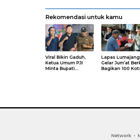
Rekomendasi untuk kamu
Viral Bikin Gaduh,
Lapas Lumajang
Ketua Umum PJI
Gelar Jum’at Ber
Minta Bupati
Bagikan 100 Kot
Marhaen Copot
Nasi untuk Warg
Kades Sukorejo
Sekitar
Network