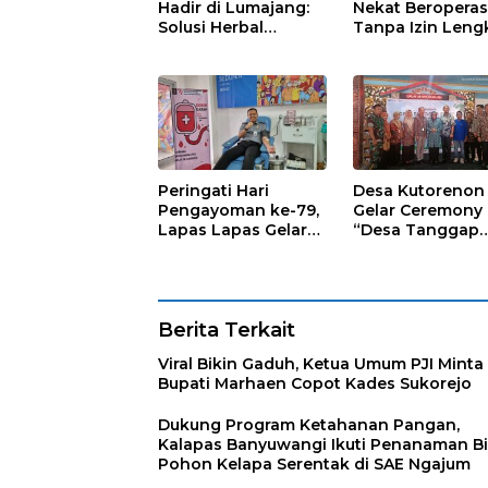
Hadir di Lumajang:
Nekat Beroperas
Solusi Herbal
Tanpa Izin Leng
dengan Teknologi
Satpol PP Hanya
Nano untuk
‘Pura-Pura Tega
Kesehatan
Masyarakat
Peringati Hari
Desa Kutorenon
Pengayoman ke-79,
Gelar Ceremony
Lapas Lapas Gelar
“Desa Tanggap
Kegiatan Donor
Sehat” dengan
Darah bersama DWP
Dukungan
Lapas Lumajang
Pertamina Retail
Berita Terkait
Viral Bikin Gaduh, Ketua Umum PJI Minta
Bupati Marhaen Copot Kades Sukorejo
Dukung Program Ketahanan Pangan,
Kalapas Banyuwangi Ikuti Penanaman Bi
Pohon Kelapa Serentak di SAE Ngajum