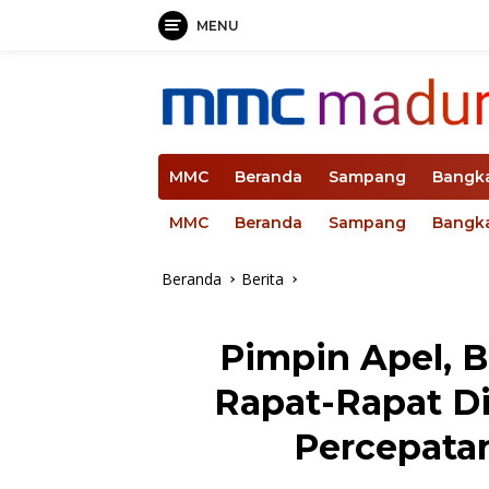
MENU
Langsung
ke
konten
MMC
Beranda
Sampang
Bangk
MMC
Beranda
Sampang
Bangk
Beranda
Berita
Pimpin Apel, B
Rapat-Rapat Di
Percepat