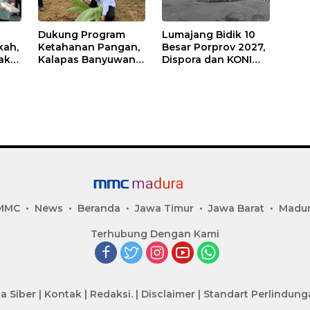
Dukung Program
Lumajang Bidik 10
kah,
Ketahanan Pangan,
Besar Porprov 2027,
ak
Kalapas Banyuwangi
Dispora dan KONI
a
Ikuti Penanaman
Matangkan Strategi
Bibit Pohon Kelapa
Pembinaan Atlet
Serentak di SAE
Ngajum
MMC
News
Beranda
Jawa Timur
Jawa Barat
Madu
Terhubung Dengan Kami
a Siber
|
Kontak
|
Redaksi.
|
Disclaimer
|
Standart Perlindun