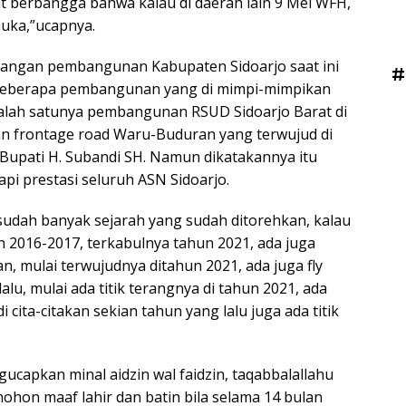
at berbangga bahwa kalau di daerah lain 9 Mei WFH,
muka,”ucapnya.
ngan pembangunan Kabupaten Sidoarjo saat ini
#
 beberapa pembangunan yang di mimpi-mimpikan
Salah satunya pembangunan RSUD Sidoarjo Barat di
n frontage road Waru-Buduran yang terwujud di
upati H. Subandi SH. Namun dikatakannya itu
api prestasi seluruh ASN Sidoarjo.
sudah banyak sejarah yang sudah ditorehkan, kalau
an 2016-2017, terkabulnya tahun 2021, ada juga
an, mulai terwujudnya ditahun 2021, ada juga fly
lalu, mulai ada titik terangnya di tahun 2021, ada
cita-citakan sekian tahun yang lalu juga ada titik
capkan minal aidzin wal faidzin, taqabbalallahu
hon maaf lahir dan batin bila selama 14 bulan