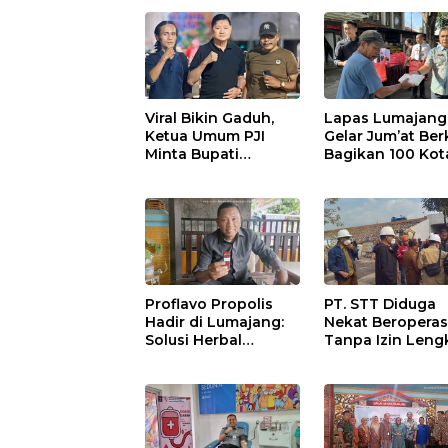
Viral Bikin Gaduh,
Lapas Lumajang
Ketua Umum PJI
Gelar Jum’at Ber
Minta Bupati
Bagikan 100 Kot
Marhaen Copot
Nasi untuk Warg
Kades Sukorejo
Sekitar
Proflavo Propolis
PT. STT Diduga
Hadir di Lumajang:
Nekat Beroperas
Solusi Herbal
Tanpa Izin Leng
dengan Teknologi
Satpol PP Hanya
Nano untuk
‘Pura-Pura Tega
Kesehatan
Masyarakat