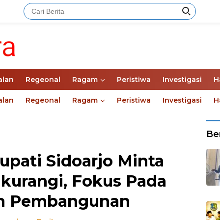
alan
Regeonal
Ragam
Peristiwa
Investigasi
H
alan
Regeonal
Ragam
Peristiwa
Investigasi
H
Ber
upati Sidoarjo Minta
kurangi, Fokus Pada
an Pembangunan