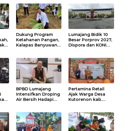
Dukung Program
Lumajang Bidik 10
kah,
Ketahanan Pangan,
Besar Porprov 2027,
ak
Kalapas Banyuwangi
Dispora dan KONI
a
Ikuti Penanaman
Matangkan Strategi
Bibit Pohon Kelapa
Pembinaan Atlet
Serentak di SAE
Ngajum
BPBD Lumajang
Pertamina Retail
i
Intensifkan Droping
Ajak Warga Desa
kap,
Air Bersih Hadapi
Kutorenon kab.
Kekeringan
Lumajang Progran
s?
Bebas Stunting dan
Tanggap Keadaan
Gawat Darurat