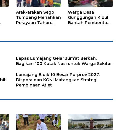
Arak-arakan Sego
Warga Desa
Tumpeng Meriahkan
Gunggungan Kidul
Perayaan Tahun
Bantah Pemberitaan
Baru Islam di Desa
Media Online, Tak
Tumpeng
ada Pungli disini
Lapas Lumajang Gelar Jum’at Berkah,
Bagikan 100 Kotak Nasi untuk Warga Sekitar
Lumajang Bidik 10 Besar Porprov 2027,
bit
Dispora dan KONI Matangkan Strategi
Pembinaan Atlet