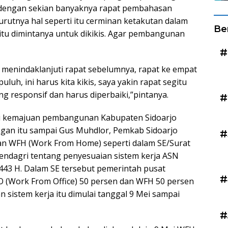
an dengan sekian banyaknya rapat pembahasan
utnya hal seperti itu cerminan ketakutan dalam
Be
 itu dimintanya untuk dikikis. Agar pembangunan
#
menindaklanjuti rapat sebelumnya, rapat ke empat
luh, ini harus kita kikis, saya yakin rapat segitu
g responsif dan harus diperbaiki,”pintanya.
#
i kemajuan pembangunan Kabupaten Sidoarjo
ngan itu sampai Gus Muhdlor, Pemkab Sidoarjo
#
an WFH (Work From Home) seperti dalam SE/Surat
ndagri tentang penyesuaian sistem kerja ASN
 1443 H. Dalam SE tersebut pemerintah pusat
#
(Work From Office) 50 persen dan WFH 50 persen
 sistem kerja itu dimulai tanggal 9 Mei sampai
#