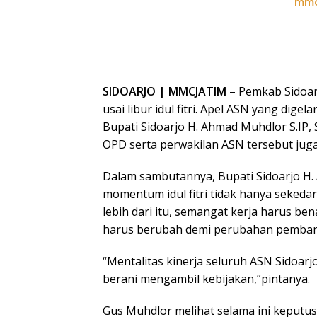
mmc
SIDOARJO | MMCJATIM
– Pemkab Sidoar
usai libur idul fitri. Apel ASN yang dige
Bupati Sidoarjo H. Ahmad Muhdlor S.IP, S
OPD serta perwakilan ASN tersebut juga 
Dalam sambutannya, Bupati Sidoarjo H
momentum idul fitri tidak hanya seked
lebih dari itu, semangat kerja harus be
harus berubah demi perubahan pembang
“Mentalitas kinerja seluruh ASN Sidoarj
berani mengambil kebijakan,”pintanya.
Gus Muhdlor melihat selama ini keput