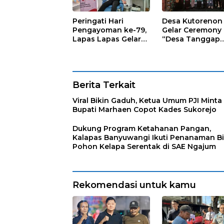
Peringati Hari
Desa Kutorenon
Pengayoman ke-79,
Gelar Ceremony
Lapas Lapas Gelar
“Desa Tanggap
Kegiatan Donor
Sehat” dengan
Darah bersama DWP
Dukungan
Lapas Lumajang
Pertamina Retail
Berita Terkait
Viral Bikin Gaduh, Ketua Umum PJI Minta
Bupati Marhaen Copot Kades Sukorejo
Dukung Program Ketahanan Pangan,
Kalapas Banyuwangi Ikuti Penanaman Bi
Pohon Kelapa Serentak di SAE Ngajum
Rekomendasi untuk kamu