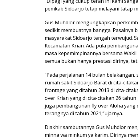
“Dipagi yang cukup cerah ini kami sang
pemkab Sidoarjo tetap melayani tatap 
Gus Muhdlor mengungkapkan perkemba
sedikit membuatnya bangga. Pasalnya
masyarakat Sidoarjo tengah terwujud. 
Kecamatan Krian. Ada pula pembanguna
masa kepemimpinannya bersama Wakil B
semua bukan hanya prestasi dirinya, tet
“Pada perjalanan 14 bulan belakangan, 
rumah sakit Sidoarjo Barat di cita-citak
frontage yang ditahun 2013 di cita-citak
over Krian yang di cita-citakan 26 tahun 
juga pembangunan fly over Aloha yang di 
terangnya di tahun 2021,”ujarnya.
Diakhir sambutannya Gus Muhdlor mengu
minna wa minkum ya karim. Dirinya memo