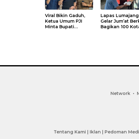
Viral Bikin Gaduh,
Lapas Lumajang
Ketua Umum PJI
Gelar Jum’at Ber
Minta Bupati
Bagikan 100 Kot
Marhaen Copot
Nasi untuk Warg
Kades Sukorejo
Sekitar
Network
Tentang Kami
|
Iklan
|
Pedoman Medi