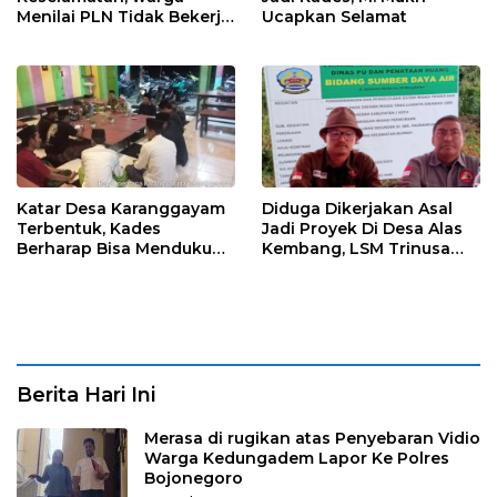
Menilai PLN Tidak Bekerja
Ucapkan Selamat
Maksimal
Katar Desa Karanggayam
Diduga Dikerjakan Asal
Terbentuk, Kades
Jadi Proyek Di Desa Alas
Berharap Bisa Mendukung
Kembang, LSM Trinusa
visi Misi Desa
Meminta APIP Jangan
Kendor
Berita Hari Ini
Merasa di rugikan atas Penyebaran Vidio
Warga Kedungadem Lapor Ke Polres
Bojonegoro