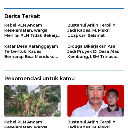
Berita Terkait
Kabel PLN Ancam
Bustanul Arifin Terpilih
Keselamatan, warga
Jadi Kades, M. Mukri
Menilai PLN Tidak Bekerja
Ucapkan Selamat
Maksimal
Katar Desa Karanggayam
Diduga Dikerjakan Asal
Terbentuk, Kades
Jadi Proyek Di Desa Alas
Berharap Bisa Mendukung
Kembang, LSM Trinusa
visi Misi Desa
Meminta APIP Jangan
Kendor
Rekomendasi untuk kamu
Kabel PLN Ancam
Bustanul Arifin Terpilih
Keselamatan, warga
Jadi Kades, M. Mukri