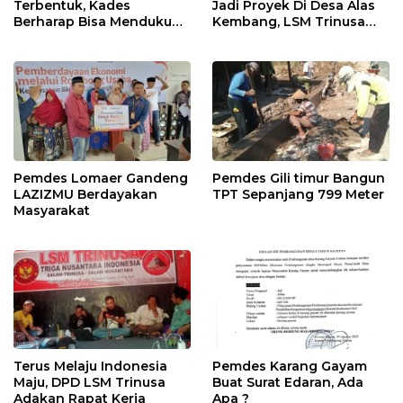
Terbentuk, Kades
Jadi Proyek Di Desa Alas
Berharap Bisa Mendukung
Kembang, LSM Trinusa
visi Misi Desa
Meminta APIP Jangan
Kendor
Pemdes Lomaer Gandeng
Pemdes Gili timur Bangun
LAZIZMU Berdayakan
TPT Sepanjang 799 Meter
Masyarakat
Terus Melaju Indonesia
Pemdes Karang Gayam
Maju, DPD LSM Trinusa
Buat Surat Edaran, Ada
Adakan Rapat Kerja
Apa ?