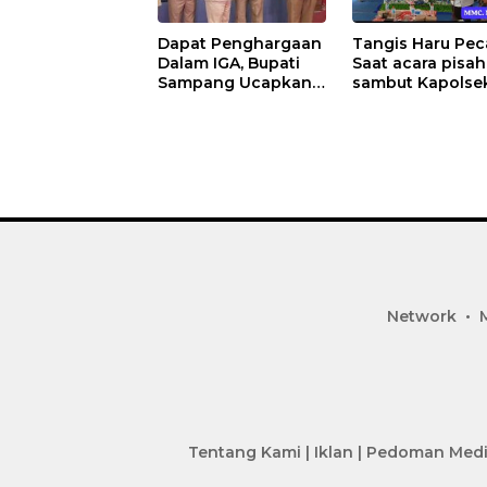
Dapat Penghargaan
Tangis Haru Pe
Dalam IGA, Bupati
Saat acara pisah
Sampang Ucapkan
sambut Kapolse
Terima Kasih
Sreseh
Kepada OPD
Network
Tentang Kami
|
Iklan
|
Pedoman Medi