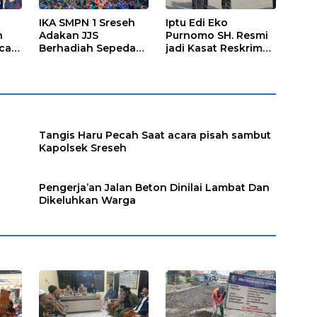
IKA SMPN 1 Sreseh
Iptu Edi Eko
h
Adakan JJS
Purnomo SH. Resmi
cara
Berhadiah Sepeda
jadi Kasat Reskrim
Listrik
Polres Sampang
Tangis Haru Pecah Saat acara pisah sambut
Kapolsek Sreseh
Pengerja’an Jalan Beton Dinilai Lambat Dan
Dikeluhkan Warga