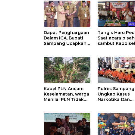
Dapat Penghargaan
Tangis Haru Pe
Dalam IGA, Bupati
Saat acara pisah
Sampang Ucapkan
sambut Kapolse
Terima Kasih
Sreseh
Kepada OPD
Kabel PLN Ancam
Polres Sampang
Keselamatan, warga
Ungkap Kasus
Menilai PLN Tidak
Narkotika Dan
Bekerja Maksimal
Pencabulan