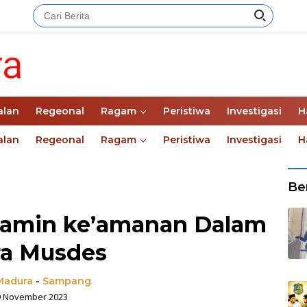
alan
Regeonal
Ragam
Peristiwa
Investigasi
H
alan
Regeonal
Ragam
Peristiwa
Investigasi
H
Ber
Jamin ke’amanan Dalam
ra Musdes
Madura
-
Sampang
9 November 2023