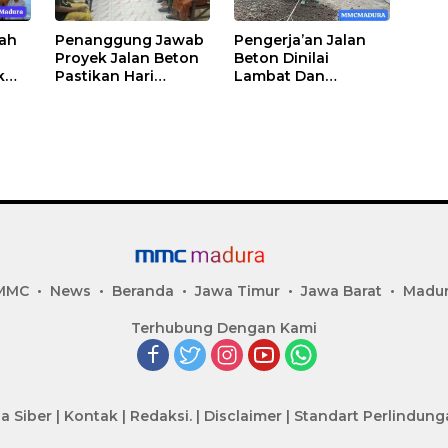
cah
Penanggung Jawab
Pengerja’an Jalan
Proyek Jalan Beton
Beton Dinilai
k
Pastikan Hari
Lambat Dan
Minggu Selesai
Dikeluhkan Warga
MMC
News
Beranda
Jawa Timur
Jawa Barat
Madu
Terhubung Dengan Kami
a Siber
|
Kontak
|
Redaksi.
|
Disclaimer
|
Standart Perlindun