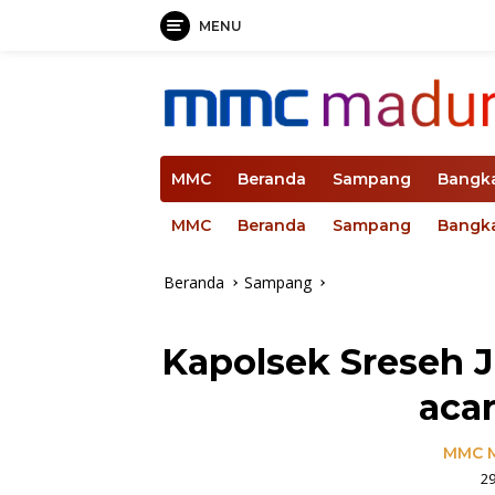
MENU
Langsung
ke
konten
MMC
Beranda
Sampang
Bangk
MMC
Beranda
Sampang
Bangk
Beranda
Sampang
Kapolsek Sreseh 
aca
MMC 
2