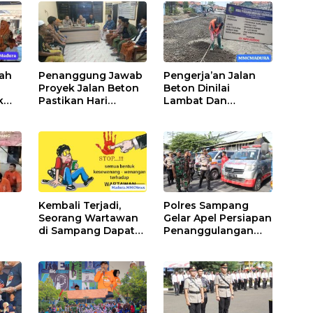
cah
Penanggung Jawab
Pengerja’an Jalan
Proyek Jalan Beton
Beton Dinilai
k
Pastikan Hari
Lambat Dan
Minggu Selesai
Dikeluhkan Warga
Kembali Terjadi,
Polres Sampang
Seorang Wartawan
Gelar Apel Persiapan
di Sampang Dapat
Penanggulangan
Perlakuan Kurang
Bencana
Baik