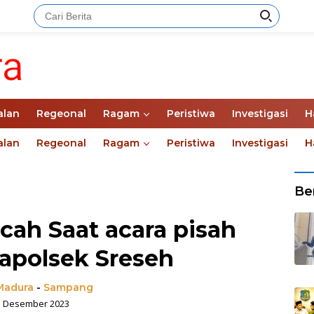
alan
Regeonal
Ragam
Peristiwa
Investigasi
H
alan
Regeonal
Ragam
Peristiwa
Investigasi
H
Ber
cah Saat acara pisah
apolsek Sreseh
Madura
-
Sampang
3 Desember 2023