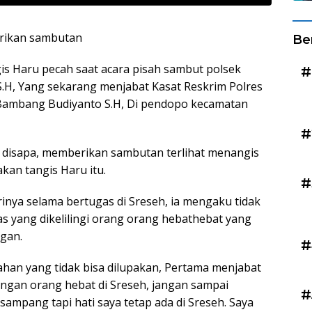
erikan sambutan
Be
 Haru pecah saat acara pisah sambut polsek
#
S.H, Yang sekarang menjabat Kasat Reskrim Polres
Bambang Budiyanto S.H, Di pendopo kecamatan
#
a disapa, memberikan sambutan terlihat menangis
kan tangis Haru itu.
#
inya selama bertugas di Sreseh, ia mengaku tidak
 yang dikelilingi orang orang hebathebat yang
gan.
#
ahan yang tidak bisa dilupakan, Pertama menjabat
engan orang hebat di Sreseh, jangan sampai
#
isampang tapi hati saya tetap ada di Sreseh. Saya