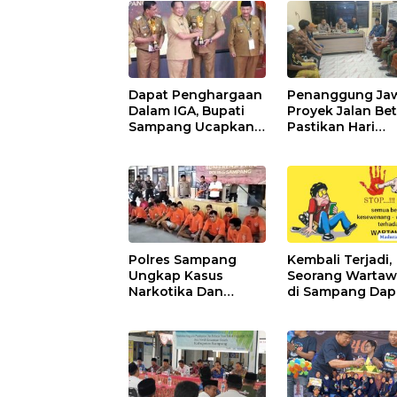
Dapat Penghargaan
Penanggung Ja
Dalam IGA, Bupati
Proyek Jalan Be
Sampang Ucapkan
Pastikan Hari
Terima Kasih
Minggu Selesai
Kepada OPD
Polres Sampang
Kembali Terjadi,
Ungkap Kasus
Seorang Warta
Narkotika Dan
di Sampang Dap
Pencabulan
Perlakuan Kuran
Baik