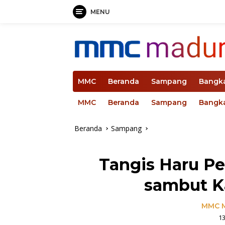
MENU
Langsung
ke
konten
MMC
Beranda
Sampang
Bangk
MMC
Beranda
Sampang
Bangk
Beranda
Sampang
Tangis Haru Pe
sambut K
MMC 
1