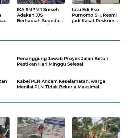
IKA SMPN 1 Sreseh
Iptu Edi Eko
h
Adakan JJS
Purnomo SH. Resmi
cara
Berhadiah Sepeda
jadi Kasat Reskrim
Listrik
Polres Sampang
Penanggung Jawab Proyek Jalan Beton
Pastikan Hari Minggu Selesai
Dan
Kabel PLN Ancam Keselamatan, warga
Menilai PLN Tidak Bekerja Maksimal