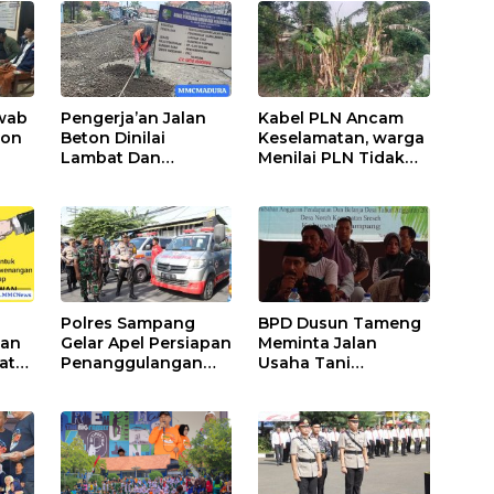
wab
Pengerja’an Jalan
Kabel PLN Ancam
ton
Beton Dinilai
Keselamatan, warga
Lambat Dan
Menilai PLN Tidak
Dikeluhkan Warga
Bekerja Maksimal
Polres Sampang
BPD Dusun Tameng
wan
Gelar Apel Persiapan
Meminta Jalan
at
Penanggulangan
Usaha Tani
g
Bencana
Diprioritaskan