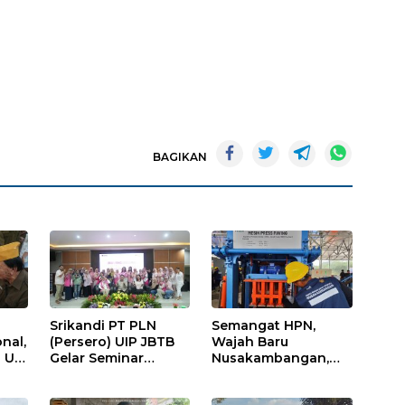
BAGIKAN
Srikandi PT PLN
Semangat HPN,
nal,
(Persero) UIP JBTB
Wajah Baru
 UIP
Gelar Seminar
Nusakambangan,
iasi
Inspiring Srikandi:
Warga Binaan Makin
n
Pencegahan
Berdaya dengan