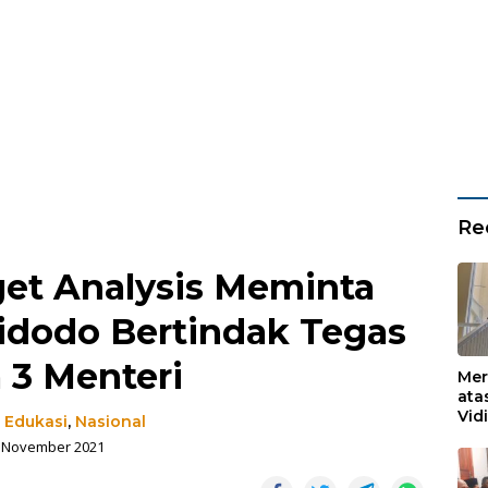
Re
get Analysis Meminta
idodo Bertindak Tegas
 3 Menteri
Mer
ata
Vid
-
Edukasi
,
Nasional
Ked
 November 2021
Ke 
Boj