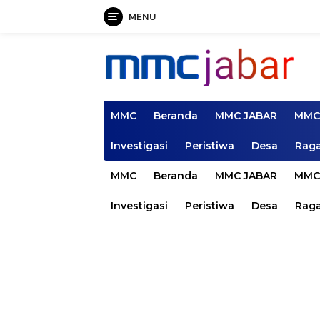
MENU
Langsung
ke
konten
MMC
Beranda
MMC JABAR
MMC
Investigasi
Peristiwa
Desa
Rag
MMC
Beranda
MMC JABAR
MMC
Investigasi
Peristiwa
Desa
Rag