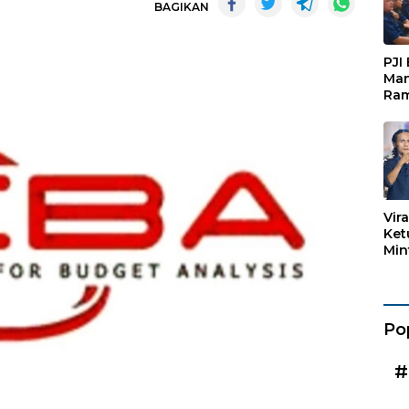
BAGIKAN
PJI
Man
Ram
Pen
Org
Keb
Vir
Ket
Min
Mar
Kad
Po
#