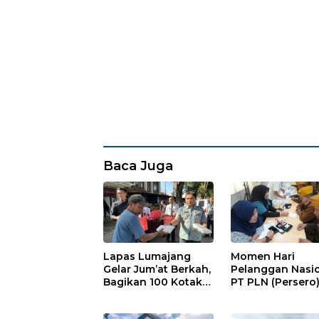
Baca Juga
Lapas Lumajang
Momen Hari
Gelar Jum’at Berkah,
Pelanggan Nasio
Bagikan 100 Kotak
PT PLN (Persero)
Nasi untuk Warga
JBTB Gelar Apres
Sekitar
Kebangsaan da