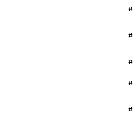
#
#
#
#
#