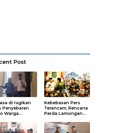
cent Post
asa di rugikan
Kebebasan Pers
s Penyebaran
Terancam, Rencana
io Warga
Perda Lamongan
ungadem Lapor
Tuai Kritikan
Polres
onegoro