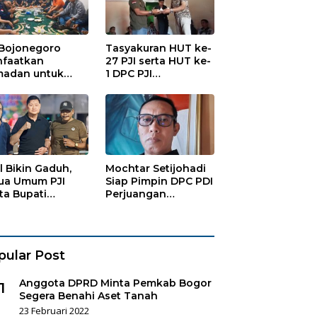
 Bojonegoro
Tasyakuran HUT ke-
faatkan
27 PJI serta HUT ke-
adan untuk
1 DPC PJI
guatan
Bojonegoro, di
anisasi dan
Hadiri Puluhan
ersamaan
Wartawan
al Bikin Gaduh,
Mochtar Setijohadi
ua Umum PJI
Siap Pimpin DPC PDI
ta Bupati
Perjuangan
haen Copot
Bojonegoro
es Sukorejo
pular Post
Anggota DPRD Minta Pemkab Bogor
1
Segera Benahi Aset Tanah
23 Februari 2022