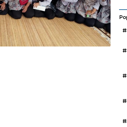
Kad
Po
#
#
#
#
#