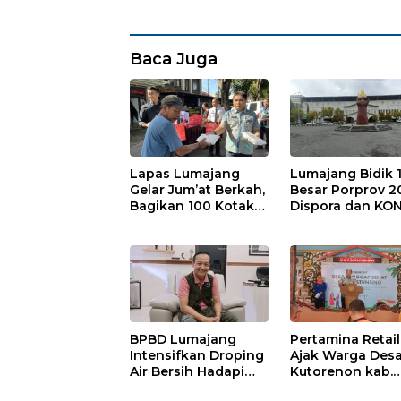
Baca Juga
Lapas Lumajang
Lumajang Bidik 
Gelar Jum’at Berkah,
Besar Porprov 2
Bagikan 100 Kotak
Dispora dan KON
Nasi untuk Warga
Matangkan Strat
Sekitar
Pembinaan Atle
BPBD Lumajang
Pertamina Retail
Intensifkan Droping
Ajak Warga Des
Air Bersih Hadapi
Kutorenon kab.
Kekeringan
Lumajang Progr