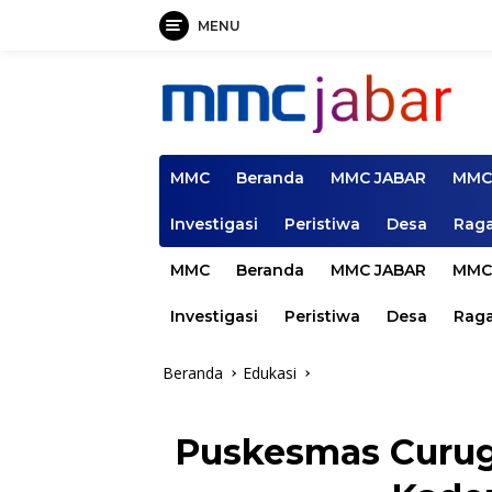
MENU
Langsung
ke
konten
MMC
Beranda
MMC JABAR
MMC
Investigasi
Peristiwa
Desa
Rag
MMC
Beranda
MMC JABAR
MMC
Investigasi
Peristiwa
Desa
Rag
Beranda
Edukasi
Puskesmas Curug 