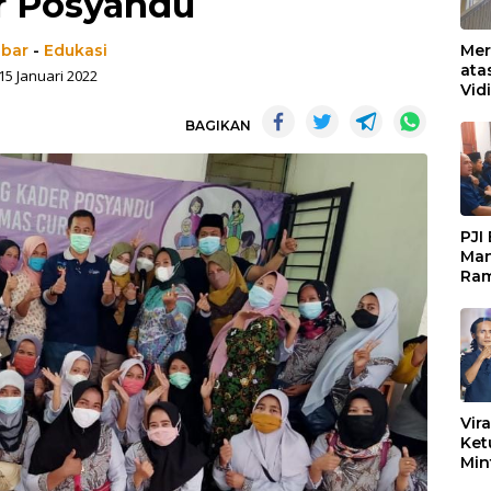
r Posyandu
abar
-
Edukasi
Mer
ata
15 Januari 2022
Vid
Ked
BAGIKAN
Ke 
Boj
PJI
Man
Ram
Pen
Org
Keb
Vir
Ket
Min
Mar