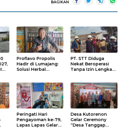
BAGIKAN
10
Proflavo Propolis
PT. STT Diduga
027,
Hadir di Lumajang:
Nekat Beroperasi
I
Solusi Herbal
Tanpa Izin Lengkap,
egi
dengan Teknologi
Satpol PP Hanya
t
Nano untuk
‘Pura-Pura Tegas?
Kesehatan
Masyarakat
Peringati Hari
Desa Kutorenon
a
Pengayoman ke-79,
Gelar Ceremony
Lapas Lapas Gelar
“Desa Tanggap
an
Kegiatan Donor
Sehat” dengan