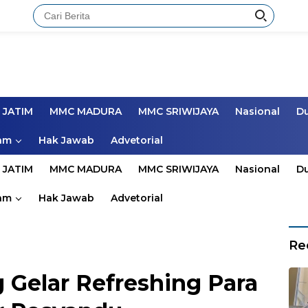
 JATIM
MMC MADURA
MMC SRIWIJAYA
Nasional
D
am
Hak Jawab
Advetorial
 JATIM
MMC MADURA
MMC SRIWIJAYA
Nasional
D
am
Hak Jawab
Advetorial
Re
Gelar Refreshing Para