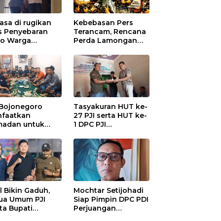
asa di rugikan
Kebebasan Pers
s Penyebaran
Terancam, Rencana
io Warga
Perda Lamongan
ungadem Lapor
Tuai Kritikan
Polres
onegoro
 Bojonegoro
Tasyakuran HUT ke-
faatkan
27 PJI serta HUT ke-
adan untuk
1 DPC PJI
guatan
Bojonegoro, di
anisasi dan
Hadiri Puluhan
ersamaan
Wartawan
al Bikin Gaduh,
Mochtar Setijohadi
ua Umum PJI
Siap Pimpin DPC PDI
ta Bupati
Perjuangan
haen Copot
Bojonegoro