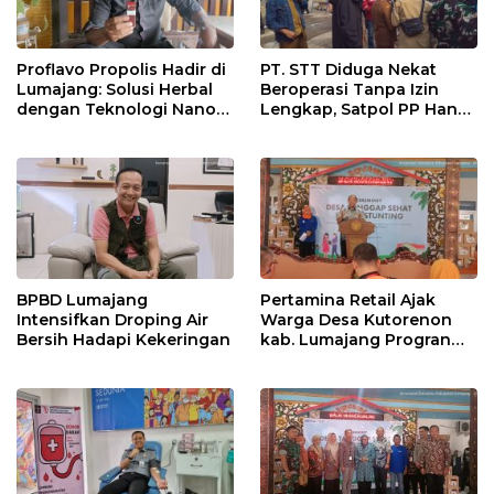
Proflavo Propolis Hadir di
PT. STT Diduga Nekat
Lumajang: Solusi Herbal
Beroperasi Tanpa Izin
dengan Teknologi Nano
Lengkap, Satpol PP Hanya
untuk Kesehatan
‘Pura-Pura Tegas?
Masyarakat
BPBD Lumajang
Pertamina Retail Ajak
Intensifkan Droping Air
Warga Desa Kutorenon
Bersih Hadapi Kekeringan
kab. Lumajang Progran
Bebas Stunting dan
Tanggap Keadaan Gawat
Darurat