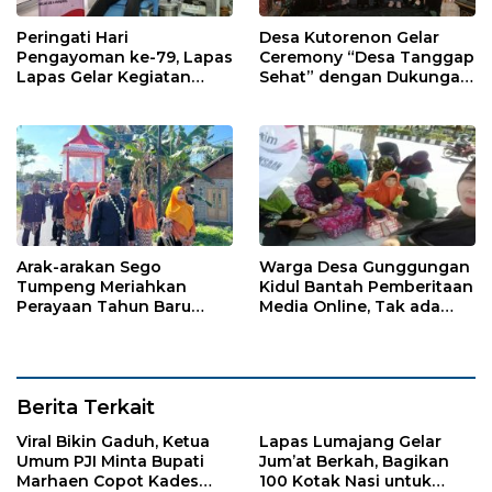
Peringati Hari
Desa Kutorenon Gelar
Pengayoman ke-79, Lapas
Ceremony “Desa Tanggap
Lapas Gelar Kegiatan
Sehat” dengan Dukungan
Donor Darah bersama
Pertamina Retail
DWP Lapas Lumajang
Arak-arakan Sego
Warga Desa Gunggungan
Tumpeng Meriahkan
Kidul Bantah Pemberitaan
Perayaan Tahun Baru
Media Online, Tak ada
Islam di Desa Tumpeng
Pungli disini
Berita Terkait
Viral Bikin Gaduh, Ketua
Lapas Lumajang Gelar
Umum PJI Minta Bupati
Jum’at Berkah, Bagikan
Marhaen Copot Kades
100 Kotak Nasi untuk