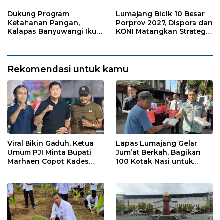
Sukorejo
Warga Sekitar
Dukung Program
Lumajang Bidik 10 Besar
Ketahanan Pangan,
Porprov 2027, Dispora dan
Kalapas Banyuwangi Ikuti
KONI Matangkan Strategi
Penanaman Bibit Pohon
Pembinaan Atlet
Kelapa Serentak di SAE
Ngajum
Rekomendasi untuk kamu
Viral Bikin Gaduh, Ketua
Lapas Lumajang Gelar
Umum PJI Minta Bupati
Jum’at Berkah, Bagikan
Marhaen Copot Kades
100 Kotak Nasi untuk
Sukorejo
Warga Sekitar