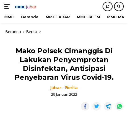
MMC
Beranda
MMC JABAR
MMC JATIM
MMC MAD
Langsung
Beranda
Berita
ke
konten
Mako Polsek Cimanggis Di
Lakukan Penyemprotan
Disinfektan, Antisipasi
Penyebaran Virus Covid-19.
jabar
-
Berita
29 Januari 2022