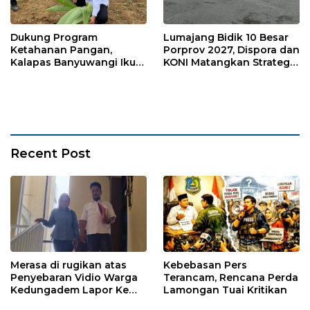
Dukung Program
Lumajang Bidik 10 Besar
Ketahanan Pangan,
Porprov 2027, Dispora dan
Kalapas Banyuwangi Ikuti
KONI Matangkan Strategi
Penanaman Bibit Pohon
Pembinaan Atlet
Kelapa Serentak di SAE
Ngajum
Recent Post
Merasa di rugikan atas
Kebebasan Pers
Penyebaran Vidio Warga
Terancam, Rencana Perda
Kedungadem Lapor Ke
Lamongan Tuai Kritikan
Polres Bojonegoro