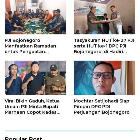
PJI Bojonegoro
Tasyakuran HUT ke-27 PJI
Manfaatkan Ramadan
serta HUT ke-1 DPC PJI
untuk Penguatan
Bojonegoro, di Hadiri
Organisasi dan
Puluhan Wartawan
Kebersamaan
Viral Bikin Gaduh, Ketua
Mochtar Setijohadi Siap
Umum PJI Minta Bupati
Pimpin DPC PDI
Marhaen Copot Kades
Perjuangan Bojonegoro
Sukorejo
Popular Post