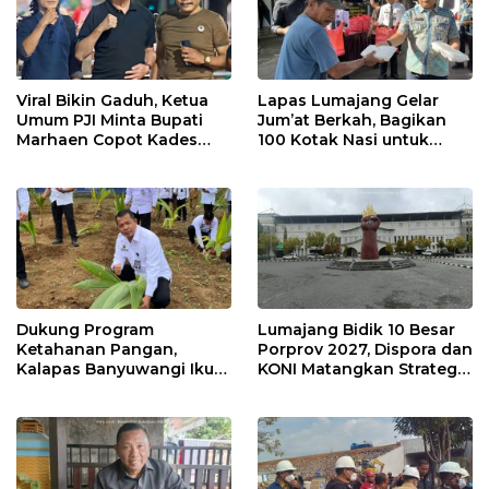
Viral Bikin Gaduh, Ketua
Lapas Lumajang Gelar
Umum PJI Minta Bupati
Jum’at Berkah, Bagikan
Marhaen Copot Kades
100 Kotak Nasi untuk
Sukorejo
Warga Sekitar
Dukung Program
Lumajang Bidik 10 Besar
Ketahanan Pangan,
Porprov 2027, Dispora dan
Kalapas Banyuwangi Ikuti
KONI Matangkan Strategi
Penanaman Bibit Pohon
Pembinaan Atlet
Kelapa Serentak di SAE
Ngajum