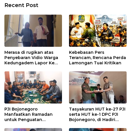
Recent Post
Merasa di rugikan atas
Kebebasan Pers
Penyebaran Vidio Warga
Terancam, Rencana Perda
Kedungadem Lapor Ke
Lamongan Tuai Kritikan
Polres Bojonegoro
PJI Bojonegoro
Tasyakuran HUT ke-27 PJI
Manfaatkan Ramadan
serta HUT ke-1 DPC PJI
untuk Penguatan
Bojonegoro, di Hadiri
Organisasi dan
Puluhan Wartawan
Kebersamaan