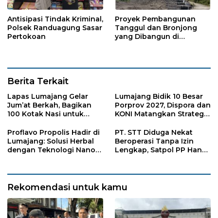
Antisipasi Tindak Kriminal,
Proyek Pembangunan
Polsek Randuagung Sasar
Tanggul dan Bronjong
Pertokoan
yang Dibangun di
Tempursari Lumajang
untuk Mitigasi Bencana
Berita Terkait
Lapas Lumajang Gelar
Lumajang Bidik 10 Besar
Jum’at Berkah, Bagikan
Porprov 2027, Dispora dan
100 Kotak Nasi untuk
KONI Matangkan Strategi
Warga Sekitar
Pembinaan Atlet
Proflavo Propolis Hadir di
PT. STT Diduga Nekat
Lumajang: Solusi Herbal
Beroperasi Tanpa Izin
dengan Teknologi Nano
Lengkap, Satpol PP Hanya
untuk Kesehatan
‘Pura-Pura Tegas?
Masyarakat
Rekomendasi untuk kamu