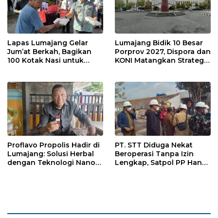
Lapas Lumajang Gelar
Lumajang Bidik 10 Besar
Jum’at Berkah, Bagikan
Porprov 2027, Dispora dan
100 Kotak Nasi untuk
KONI Matangkan Strategi
Warga Sekitar
Pembinaan Atlet
Proflavo Propolis Hadir di
PT. STT Diduga Nekat
Lumajang: Solusi Herbal
Beroperasi Tanpa Izin
dengan Teknologi Nano
Lengkap, Satpol PP Hanya
untuk Kesehatan
‘Pura-Pura Tegas?
Masyarakat