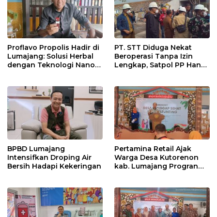
Proflavo Propolis Hadir di
PT. STT Diduga Nekat
Lumajang: Solusi Herbal
Beroperasi Tanpa Izin
dengan Teknologi Nano
Lengkap, Satpol PP Hanya
untuk Kesehatan
‘Pura-Pura Tegas?
Masyarakat
BPBD Lumajang
Pertamina Retail Ajak
Intensifkan Droping Air
Warga Desa Kutorenon
Bersih Hadapi Kekeringan
kab. Lumajang Progran
Bebas Stunting dan
Tanggap Keadaan Gawat
Darurat