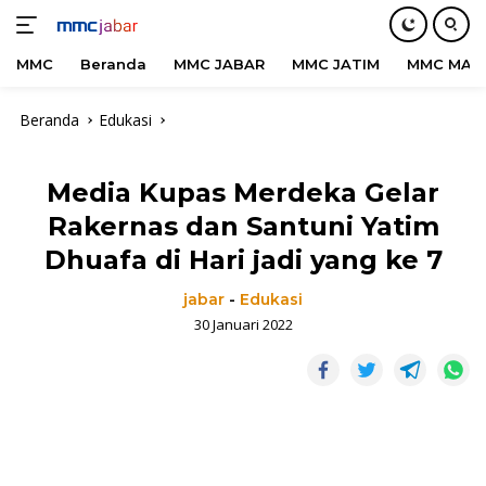
MMC
Beranda
MMC JABAR
MMC JATIM
MMC MAD
Langsung
Beranda
Edukasi
ke
konten
Media Kupas Merdeka Gelar
Rakernas dan Santuni Yatim
Dhuafa di Hari jadi yang ke 7
jabar
-
Edukasi
30 Januari 2022