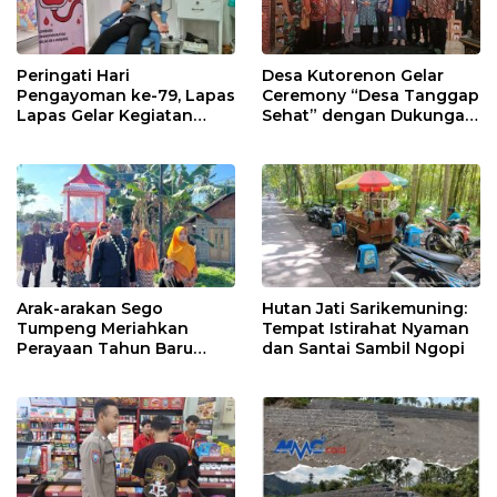
Peringati Hari
Desa Kutorenon Gelar
Pengayoman ke-79, Lapas
Ceremony “Desa Tanggap
Lapas Gelar Kegiatan
Sehat” dengan Dukungan
Donor Darah bersama
Pertamina Retail
DWP Lapas Lumajang
Arak-arakan Sego
Hutan Jati Sarikemuning:
Tumpeng Meriahkan
Tempat Istirahat Nyaman
Perayaan Tahun Baru
dan Santai Sambil Ngopi
Islam di Desa Tumpeng