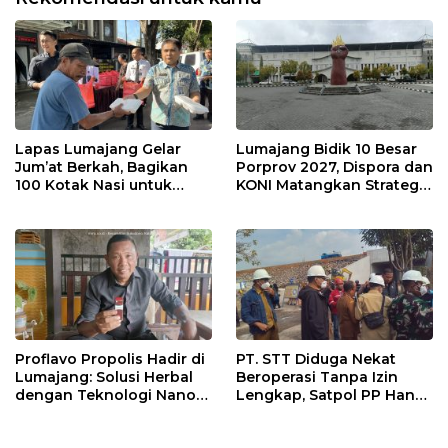
Lapas Lumajang Gelar
Lumajang Bidik 10 Besar
Jum’at Berkah, Bagikan
Porprov 2027, Dispora dan
100 Kotak Nasi untuk
KONI Matangkan Strategi
Warga Sekitar
Pembinaan Atlet
Proflavo Propolis Hadir di
PT. STT Diduga Nekat
Lumajang: Solusi Herbal
Beroperasi Tanpa Izin
dengan Teknologi Nano
Lengkap, Satpol PP Hanya
untuk Kesehatan
‘Pura-Pura Tegas?
Masyarakat