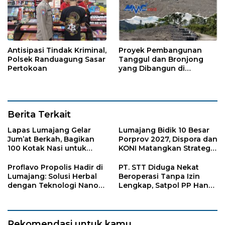
Antisipasi Tindak Kriminal,
Proyek Pembangunan
Polsek Randuagung Sasar
Tanggul dan Bronjong
Pertokoan
yang Dibangun di
Tempursari Lumajang
untuk Mitigasi Bencana
Berita Terkait
Lapas Lumajang Gelar
Lumajang Bidik 10 Besar
Jum’at Berkah, Bagikan
Porprov 2027, Dispora dan
100 Kotak Nasi untuk
KONI Matangkan Strategi
Warga Sekitar
Pembinaan Atlet
Proflavo Propolis Hadir di
PT. STT Diduga Nekat
Lumajang: Solusi Herbal
Beroperasi Tanpa Izin
dengan Teknologi Nano
Lengkap, Satpol PP Hanya
untuk Kesehatan
‘Pura-Pura Tegas?
Masyarakat
Rekomendasi untuk kamu