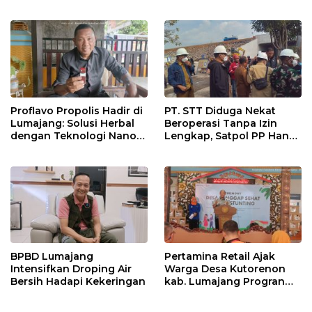
Warga Sekitar
Pembinaan Atlet
Proflavo Propolis Hadir di
PT. STT Diduga Nekat
Lumajang: Solusi Herbal
Beroperasi Tanpa Izin
dengan Teknologi Nano
Lengkap, Satpol PP Hanya
untuk Kesehatan
‘Pura-Pura Tegas?
Masyarakat
BPBD Lumajang
Pertamina Retail Ajak
Intensifkan Droping Air
Warga Desa Kutorenon
Bersih Hadapi Kekeringan
kab. Lumajang Progran
Bebas Stunting dan
Tanggap Keadaan Gawat