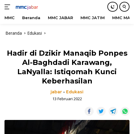
MMC
Beranda
MMC JABAR
MMC JATIM
MMC MAD
Langsung
Beranda
Edukasi
ke
konten
Hadir di Dzikir Manaqib Ponpes
Al-Baghdadi Karawang,
LaNyalla: Istiqomah Kunci
Keberhasilan
jabar
-
Edukasi
13 Februari 2022