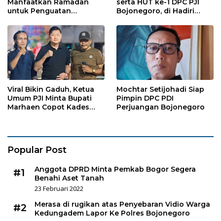
Manfaatkan Ramadan
serta HUT ke-1 DPC PJI
untuk Penguatan
Bojonegoro, di Hadiri
Organisasi dan
Puluhan Wartawan
Kebersamaan
Viral Bikin Gaduh, Ketua
Mochtar Setijohadi Siap
Umum PJI Minta Bupati
Pimpin DPC PDI
Marhaen Copot Kades
Perjuangan Bojonegoro
Sukorejo
Popular Post
Anggota DPRD Minta Pemkab Bogor Segera
#1
Benahi Aset Tanah
23 Februari 2022
Merasa di rugikan atas Penyebaran Vidio Warga
#2
Kedungadem Lapor Ke Polres Bojonegoro