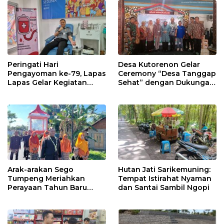
Darurat
Peringati Hari
Desa Kutorenon Gelar
Pengayoman ke-79, Lapas
Ceremony “Desa Tanggap
Lapas Gelar Kegiatan
Sehat” dengan Dukungan
Donor Darah bersama
Pertamina Retail
DWP Lapas Lumajang
Arak-arakan Sego
Hutan Jati Sarikemuning:
Tumpeng Meriahkan
Tempat Istirahat Nyaman
Perayaan Tahun Baru
dan Santai Sambil Ngopi
Islam di Desa Tumpeng