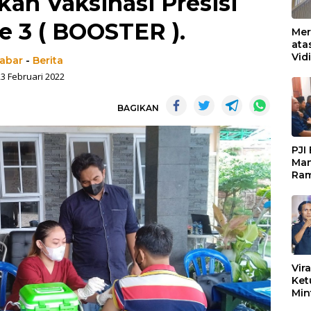
kan Vaksinasi Presisi
e 3 ( BOOSTER ).
Mer
ata
Vid
jabar
-
Berita
Ked
23 Februari 2022
Ke 
Boj
BAGIKAN
PJI
Man
Ram
Pen
Org
Keb
Vir
Ket
Min
Mar