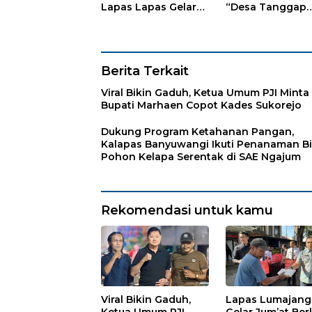
Lapas Lapas Gelar
“Desa Tanggap
Kegiatan Donor
Sehat” dengan
Darah bersama DWP
Dukungan
Lapas Lumajang
Pertamina Retail
Berita Terkait
Viral Bikin Gaduh, Ketua Umum PJI Minta
Bupati Marhaen Copot Kades Sukorejo
Dukung Program Ketahanan Pangan,
Kalapas Banyuwangi Ikuti Penanaman Bi
Pohon Kelapa Serentak di SAE Ngajum
Rekomendasi untuk kamu
Viral Bikin Gaduh,
Lapas Lumajang