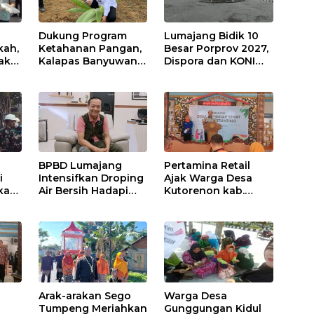
Dukung Program
Lumajang Bidik 10
kah,
Ketahanan Pangan,
Besar Porprov 2027,
ak
Kalapas Banyuwangi
Dispora dan KONI
a
Ikuti Penanaman
Matangkan Strategi
Bibit Pohon Kelapa
Pembinaan Atlet
Serentak di SAE
Ngajum
BPBD Lumajang
Pertamina Retail
i
Intensifkan Droping
Ajak Warga Desa
kap,
Air Bersih Hadapi
Kutorenon kab.
Kekeringan
Lumajang Progran
s?
Bebas Stunting dan
Tanggap Keadaan
Gawat Darurat
Arak-arakan Sego
Warga Desa
Tumpeng Meriahkan
Gunggungan Kidul