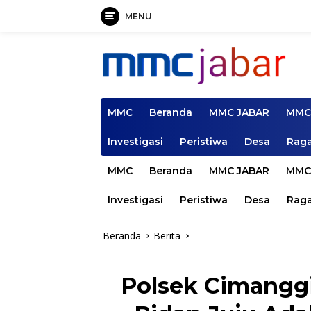
MENU
Langsung
ke
konten
MMC
Beranda
MMC JABAR
MMC
Investigasi
Peristiwa
Desa
Rag
MMC
Beranda
MMC JABAR
MMC
Investigasi
Peristiwa
Desa
Rag
Beranda
Berita
Polsek Cimanggi