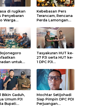
asa di rugikan
Kebebasan Pers
s Penyebaran
Terancam, Rencana
io Warga
Perda Lamongan
ungadem Lapor
Tuai Kritikan
Polres
onegoro
 Bojonegoro
Tasyakuran HUT ke-
faatkan
27 PJI serta HUT ke-
adan untuk
1 DPC PJI
guatan
Bojonegoro, di
anisasi dan
Hadiri Puluhan
ersamaan
Wartawan
al Bikin Gaduh,
Mochtar Setijohadi
ua Umum PJI
Siap Pimpin DPC PDI
ta Bupati
Perjuangan
haen Copot
Bojonegoro