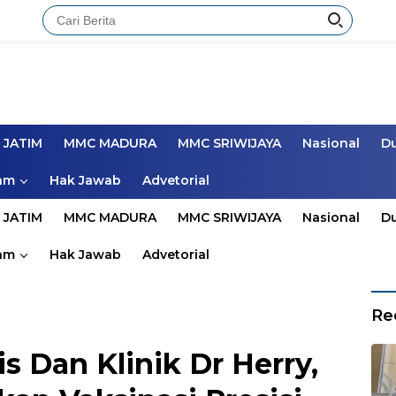
 JATIM
MMC MADURA
MMC SRIWIJAYA
Nasional
D
am
Hak Jawab
Advetorial
 JATIM
MMC MADURA
MMC SRIWIJAYA
Nasional
D
am
Hak Jawab
Advetorial
Re
s Dan Klinik Dr Herry,