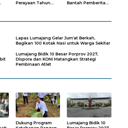
Perayaan Tahun
Bantah Pemberitaan
Baru Islam di Desa
Media Online, Tak
Tumpeng
ada Pungli disini
Lapas Lumajang Gelar Jum’at Berkah,
Bagikan 100 Kotak Nasi untuk Warga Sekitar
Lumajang Bidik 10 Besar Porprov 2027,
bit
Dispora dan KONI Matangkan Strategi
Pembinaan Atlet
Dukung Program
Lumajang Bidik 10