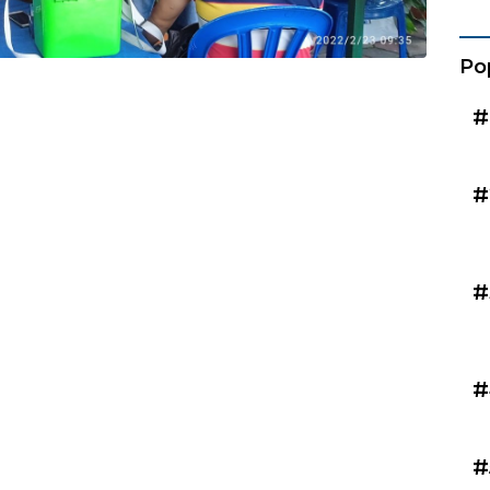
Kad
Po
#
#
#
#
#