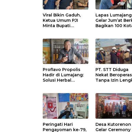
Viral Bikin Gaduh,
Lapas Lumajang
Ketua Umum PJI
Gelar Jum’at Ber
Minta Bupati
Bagikan 100 Kot
Marhaen Copot
Nasi untuk Warg
Kades Sukorejo
Sekitar
Proflavo Propolis
PT. STT Diduga
Hadir di Lumajang:
Nekat Beroperas
Solusi Herbal
Tanpa Izin Leng
dengan Teknologi
Satpol PP Hanya
Nano untuk
‘Pura-Pura Tega
Kesehatan
Masyarakat
Peringati Hari
Desa Kutorenon
Pengayoman ke-79,
Gelar Ceremony