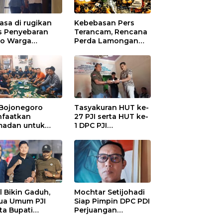
asa di rugikan
Kebebasan Pers
s Penyebaran
Terancam, Rencana
io Warga
Perda Lamongan
ungadem Lapor
Tuai Kritikan
Polres
onegoro
 Bojonegoro
Tasyakuran HUT ke-
faatkan
27 PJI serta HUT ke-
adan untuk
1 DPC PJI
guatan
Bojonegoro, di
anisasi dan
Hadiri Puluhan
ersamaan
Wartawan
al Bikin Gaduh,
Mochtar Setijohadi
ua Umum PJI
Siap Pimpin DPC PDI
ta Bupati
Perjuangan
haen Copot
Bojonegoro