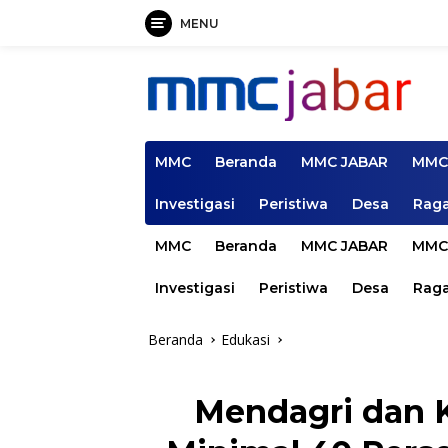
MENU
Langsung
ke
konten
MMC
Beranda
MMC JABAR
MMC
Investigasi
Peristiwa
Desa
Rag
MMC
Beranda
MMC JABAR
MMC
Investigasi
Peristiwa
Desa
Rag
Beranda
Edukasi
Mendagri dan 