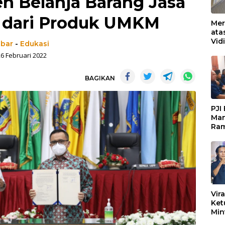
n Belanja Barang Jasa
 dari Produk UMKM
Mer
ata
Vid
abar
-
Edukasi
Ked
26 Februari 2022
Ke 
Boj
BAGIKAN
PJI
Man
Ram
Pen
Org
Keb
Vir
Ket
Min
Mar