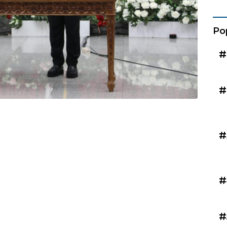
Kad
Po
#
#
#
#
#