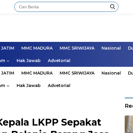
 JATIM
MMC MADURA
MMC SRIWIJAYA
Nasional
D
am
Hak Jawab
Advetorial
 JATIM
MMC MADURA
MMC SRIWIJAYA
Nasional
D
am
Hak Jawab
Advetorial
Re
Kepala LKPP Sepakat