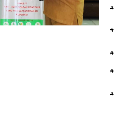
#
#
#
#
#