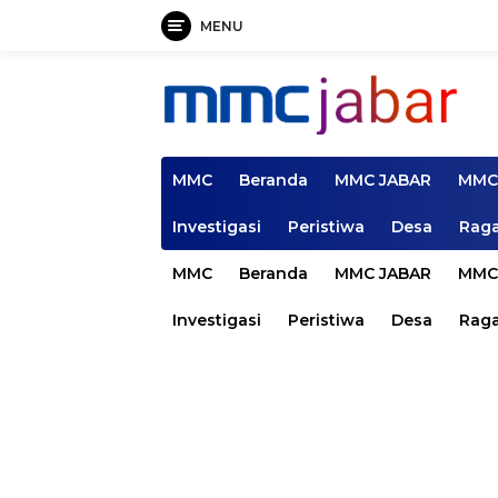
MENU
Langsung
ke
konten
MMC
Beranda
MMC JABAR
MMC
Investigasi
Peristiwa
Desa
Rag
MMC
Beranda
MMC JABAR
MMC
Investigasi
Peristiwa
Desa
Rag