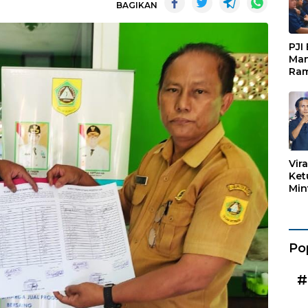
BAGIKAN
PJI
Man
Ram
Pen
Org
Keb
Vir
Ket
Min
Mar
Kad
Po
#