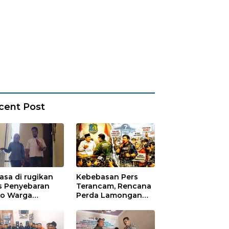
cent Post
asa di rugikan
Kebebasan Pers
s Penyebaran
Terancam, Rencana
io Warga
Perda Lamongan
ungadem Lapor
Tuai Kritikan
Polres
onegoro