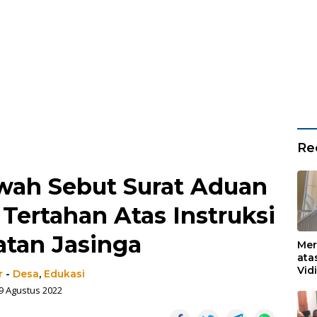
Re
wah Sebut Surat Aduan
Tertahan Atas Instruksi
tan Jasinga
Mer
ata
Vid
r
-
Desa
,
Edukasi
Ked
9 Agustus 2022
Ke 
Boj