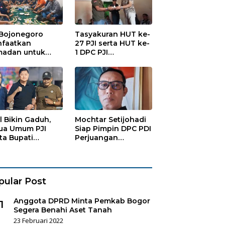
 Bojonegoro
Tasyakuran HUT ke-
faatkan
27 PJI serta HUT ke-
adan untuk
1 DPC PJI
guatan
Bojonegoro, di
anisasi dan
Hadiri Puluhan
ersamaan
Wartawan
al Bikin Gaduh,
Mochtar Setijohadi
ua Umum PJI
Siap Pimpin DPC PDI
ta Bupati
Perjuangan
haen Copot
Bojonegoro
es Sukorejo
pular Post
Anggota DPRD Minta Pemkab Bogor
1
Segera Benahi Aset Tanah
23 Februari 2022